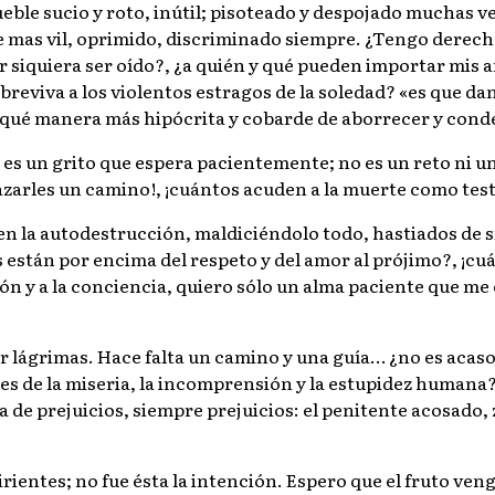
le sucio y roto, inútil; pisoteado y despojado muchas vec
je mas vil, oprimido, discriminado siempre. ¿Tengo derecho 
siquiera ser oído?, ¿a quién y qué pueden importar mis an
reviva a los violentos estragos de la soledad? «es que dan
, ¡qué manera más hipócrita y cobarde de aborrecer y cond
, es un grito que espera pacientemente; no es un reto ni 
zarles un camino!, ¡cuántos acuden a la muerte como testi
en la autodestrucción, maldiciéndolo todo, hastiados de 
os están por encima del respeto y del amor al prójimo?, ¡
zón y a la conciencia, quiero sólo un alma paciente que me
lágrimas. Hace falta un camino y una guía… ¿no es acaso 
es de la miseria, la incomprensión y la estupidez humana?
e prejuicios, siempre prejuicios: el penitente acosado, zah
irientes; no fue ésta la intención. Espero que el fruto v