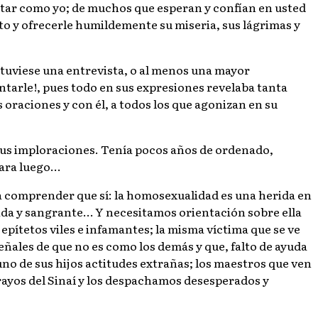
gritar como yo; de muchos que esperan y confían en usted
o y ofrecerle humildemente su miseria, sus lágrimas y
e tuviese una entrevista, o al menos una mayor
tarle!, pues todo en sus expresiones revelaba tanta
oraciones y con él, a todos los que agonizan en su
sus imploraciones. Tenía pocos años de ordenado,
para luego…
ra comprender que sí: la homosexualidad es una herida en
dida y sangrante… Y necesitamos orientación sobre ella
epítetos viles e infamantes; la misma víctima que se ve
eñales de que no es como los demás y que, falto de ayuda
no de sus hijos actitudes extrañas; los maestros que ven
 rayos del Sinaí y los despachamos desesperados y