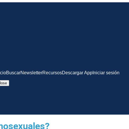
icio
Buscar
Newsletter
Recursos
Descargar App
Iniciar sesión
lose
omosexuales?