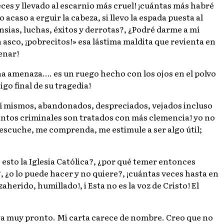
es y llevado al escarnio más cruel! ¡cuántas más habré
acaso a erguir la cabeza, si llevo la espada puesta al
sias, luchas, éxitos y derrotas?, ¿Podré darme a mí
 asco, ¡pobrecitos!» esa lástima maldita que revienta en
enar!
una amenaza…. es un ruego hecho con los ojos en el polvo
go final de su tragedia!
sí mismos, abandonados, despreciados, vejados incluso
cuántos criminales son tratados con más clemencia! yo no
 escuche, me comprenda, me estimule a ser algo útil;
esto la Iglesia Católica?, ¿por qué temer entonces
, ¿o lo puede hacer y no quiere?, ¡cuántas veces hasta en
erido, humillado!, i Esta no es la voz de Cristo! El
enga muy pronto. Mi carta carece de nombre. Creo que no