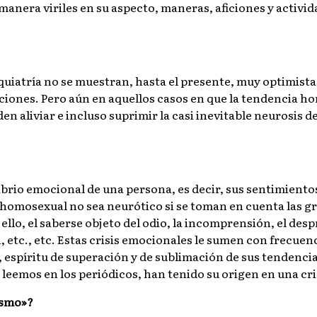
anera viriles en su aspecto, maneras, aficiones y actividad
siquiatría no se muestran, hasta el presente, muy optimis
iones. Pero aún en aquellos casos en que la tendencia hom
en aliviar e incluso suprimir la casi inevitable neurosis d
ibrio emocional de una persona, es decir, sus sentimient
 homosexual no sea neurótico si se toman en cuenta las gra
 ello, el saberse objeto del odio, la incomprensión, el desp
, etc., etc. Estas crisis emocionales le sumen con frecuen
, espíritu de superación y de sublimación de sus tendencia
leemos en los periódicos, han tenido su origen en una cri
ismo»?