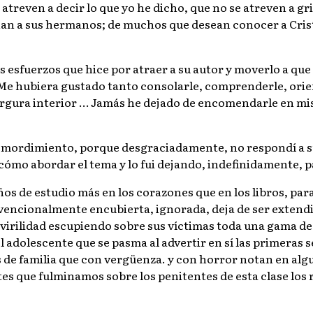
e atreven a decir lo que yo he dicho, que no se atreven a 
an a sus hermanos; de muchos que desean conocer a Crist
os esfuerzos que hice por atraer a su autor y moverlo a qu
Me hubiera gustado tanto consolarle, comprenderle, orien
rgura interior … Jamás he dejado de encomendarle en mis 
n remordimiento, porque desgraciadamente, no respondí a 
 cómo abordar el tema y lo fui dejando, indefinidamente, 
ños de estudio más en los corazones que en los libros, pa
convencionalmente encubierta, ignorada, deja de ser exten
 virilidad escupiendo sobre sus víctimas toda una gama de 
 adolescente que se pasma al advertir en sí las primeras s
 de familia que con vergüenza. y con horror notan en algu
tes que fulminamos sobre los penitentes de esta clase los