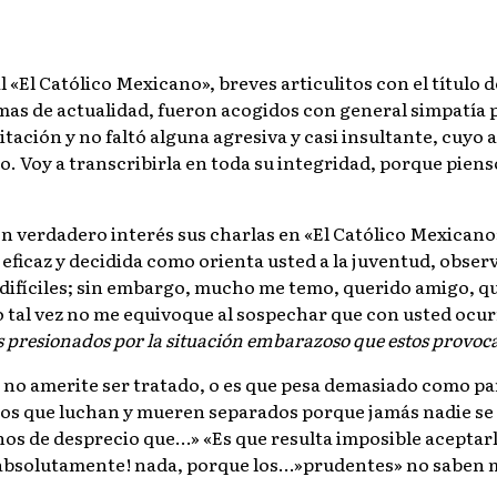
 «El Católico Mexicano», breves articulitos con el título d
as de actualidad, fueron acogidos con general simpatía po
citación y no faltó alguna agresiva y casi insultante, cuyo
. Voy a transcribirla en toda su integridad, porque pienso
on verdadero interés sus charlas en «El Católico Mexica
eficaz y decidida como orienta usted a la juventud, obs
 difíciles; sin embargo, mucho me temo, querido amigo, qu
o tal vez no me equivoque al sospechar que con usted ocu
s presionados por la situación embarazoso que estos provo
 no amerite ser tratado, o es que pesa demasiado como par
tos que luchan y mueren separados porque jamás nadie se h
gnos de desprecio que…» «Es que resulta imposible acepta
absolutamente! nada, porque los…»prudentes» no saben m