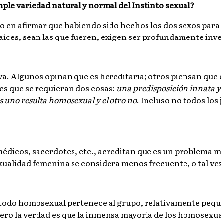
ple variedad natural y normal del Instinto sexual?
do en afirmar que habiendo sido hechos los dos sexos para 
íces, sean las que fueren, exigen ser profundamente inve
va. Algunos opinan que es hereditaria; otros piensan que 
s que se requieran dos cosas:
una predisposición innata y
 uno resulta homosexual y el otro no
. Incluso no todos lo
médicos, sacerdotes, etc., acreditan que es un problema m
xualidad femenina se considera menos frecuente, o tal ve
e todo homosexual pertenece al grupo, relativamente peque
ero la verdad es que la inmensa mayoría de los homosexu