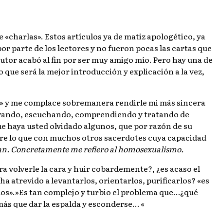
e «charlas». Estos artículos ya de matiz apologético, ya
r parte de los lectores y no fueron pocas las cartas que
 autor acabó al fin por ser muy amigo mío. Pero hay una de
 que será la mejor introducción y explicación a la vez,
no» y me complace sobremanera rendirle mi más sincera
ervando, escuchando, comprendiendo y tratando de
e haya usted olvidado algunos, que por razón de su
rre lo que con muchos otros sacerdotes cuya capacidad
can. Concretamente me refiero al homosexualismo.
a volverle la cara y huir cobardemente?, ¿es acaso el
a atrevido a levantarlos, orientarlos, purificarlos? «es
rlos».»Es tan complejo y turbio el problema que…¿qué
ás que dar la espalda y esconderse… «