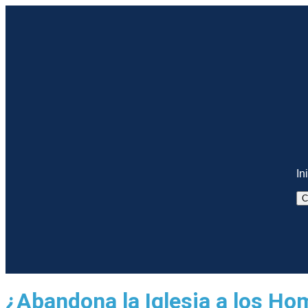
In
C
¿Abandona la Iglesia a los H