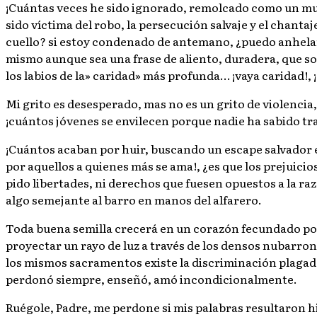
¡Cuántas veces he sido ignorado, remolcado como un mueb
sido víctima del robo, la persecución salvaje y el chanta
cuello? si estoy condenado de antemano, ¿puedo anhelar 
mismo aunque sea una frase de aliento, duradera, que sob
los labios de la» caridad» más profunda… ¡vaya caridad!
Mi grito es desesperado, mas no es un grito de violencia
¡cuántos jóvenes se envilecen porque nadie ha sabido tra
¡Cuántos acaban por huir, buscando un escape salvador 
por aquellos a quienes más se ama!, ¿es que los prejuici
pido libertades, ni derechos que fuesen opuestos a la ra
algo semejante al barro en manos del alfarero.
Toda buena semilla crecerá en un corazón fecundado por 
proyectar un rayo de luz a través de los densos nubarron
los mismos sacramentos existe la discriminación plagada d
perdonó siempre, enseñó, amó incondicionalmente.
Ruégole, Padre, me perdone si mis palabras resultaron h