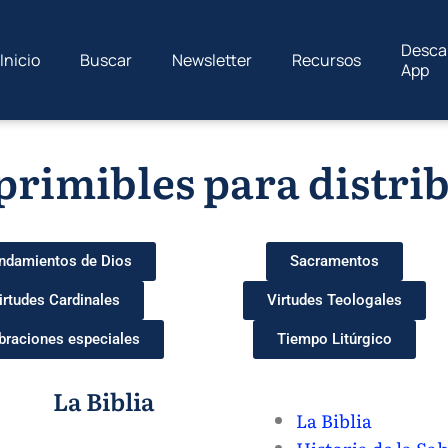
Desca
Inicio
Buscar
Newsletter
Recursos
App
rimibles para distri
damientos de Dios
Sacramentos
irtudes Cardinales
Virtudes Teologales
braciones especiales
Tiempo Litúrgico
La Biblia
La Biblia