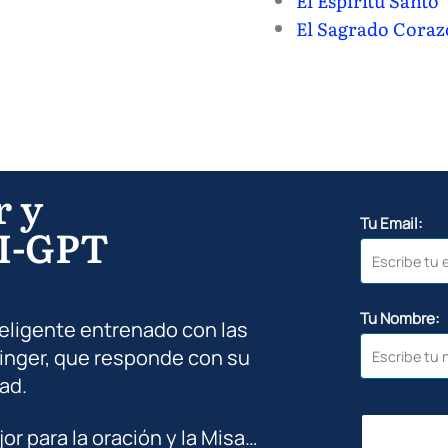
El Espíritu Santo
El Sagrado Coraz
r y
Tu Email:
I-GPT
Tu Nombre:
teligente entrenado con las
inger, que responde con su
ad.
jor para la oración y la Misa…