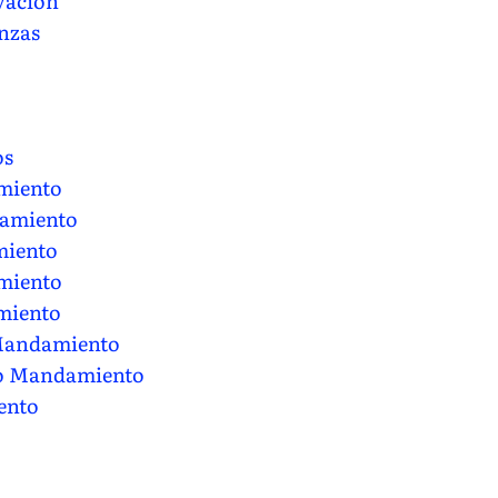
lvación
nzas
os
miento
amiento
miento
miento
miento
Mandamiento
o Mandamiento
ento