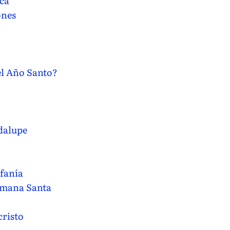
ica
ones
l Año Santo?
dalupe
ifanía
emana Santa
cristo