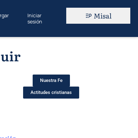
Misal
rgar
Iniciar
sesión
buir
Nuestra Fe
Actitudes cristianas