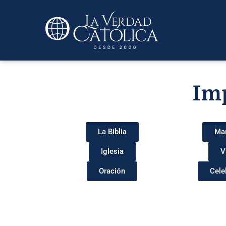
Imp
La Biblia
Man
Iglesia
V
Oración
Cele