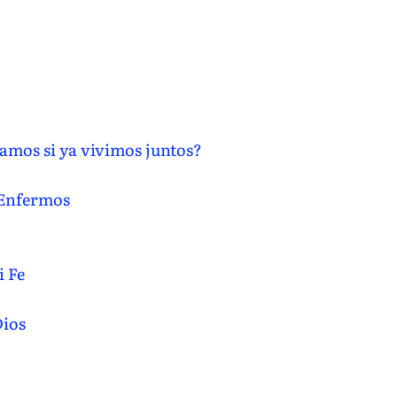
amos si ya vivimos juntos?
 Enfermos
i Fe
Dios
o