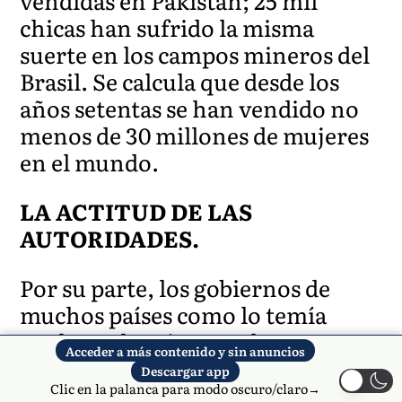
vendidas en Pakistán; 25 mil
chicas han sufrido la misma
suerte en los campos mineros del
Brasil. Se calcula que desde los
años setentas se han vendido no
menos de 30 millones de mujeres
en el mundo.
LA ACTITUD DE LAS
AUTORIDADES.
Por su parte, los gobiernos de
muchos países como lo temía
Paulo VI, han intentado
Acceder a más contenido y sin anuncios
solucionar problemas
Descargar app
demográficos con la
Clic en la palanca para modo oscuro/claro→