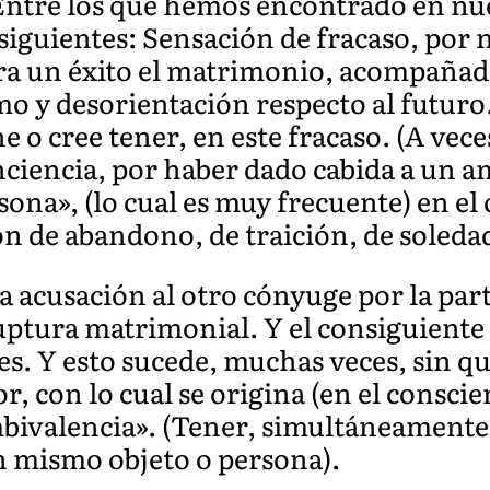
ntre los que hemos encontrado en nue
 siguientes: Sensación de fracaso, por 
ra un éxito el matrimonio, acompañad
mo y desorientación respecto al futuro
e o cree tener, en este fracaso. (A vece
iencia, por haber dado cabida a un am
rsona», (lo cual es muy frecuente) en e
ón de abandono, de traición, de soleda
a acusación al otro cónyuge por la part
ruptura matrimonial. Y el consiguiente
bles. Y esto sucede, muchas veces, sin q
 con lo cual se origina (en el conscien
bivalencia». (Tener, simultáneamente
n mismo objeto o persona).