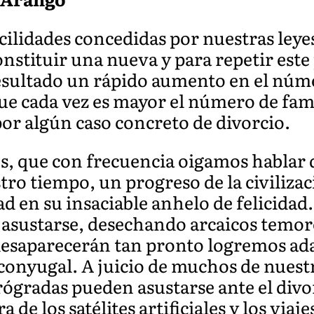
cilidades concedidas por nuestras leye
nstituir una nueva y para repetir est
esultado un rápido aumento en el núme
que cada vez es mayor el número de fam
r algún caso concreto de divorcio.
s, que con frecuencia oigamos hablar d
ro tiempo, un progreso de la civilizac
d en su insaciable anhelo de felicidad
n asustarse, desechando arcaicos temor
 desaparecerán tan pronto logremos ad
 conyugal. A juicio de muchos de nue
ógradas pueden asustarse ante el divor
 de los satélites artificiales y los viaj