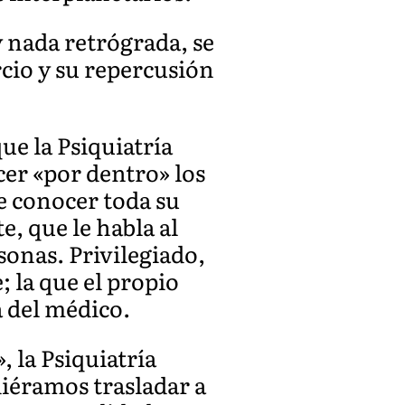
y nada retrógrada, se
cio y su repercusión
ue la Psiquiatría
cer «por dentro» los
de conocer toda su
e, que le habla al
onas. Privilegiado,
 la que el propio
a del médico.
 la Psiquiatría
iéramos trasladar a