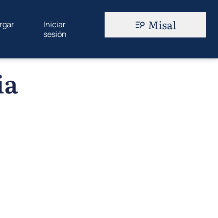
Misal
rgar
Iniciar
sesión
ia