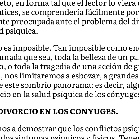
leto, en forma tal que el lector lo viera
atices, se comprendería fácilmente por 
e preocupada ante el problema del div
d psíquica.
 es imposible. Tan imposible como en
unada que sea, toda la belleza de un pa
, o toda la tragedia de una acción de g
, nos limitaremos a esbozar, a grandes
 este sombrío panorama; es decir, alg
cio en la salud psíquica de los cónyuges
DIVORCIO EN LOS CONYUGES.
s a demostrar que los conflictos psí
ados síntomas psíquicos y físicos. Ten