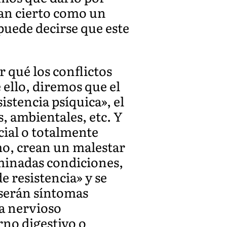
tan cierto como un
puede decirse que este
qué los conflictos
 ello, diremos que el
stencia psíquica», el
s, ambientales, etc. Y
cial o totalmente
mo, crean un malestar
minadas condiciones,
e resistencia» y se
 serán síntomas
ma nervioso
rno digestivo o