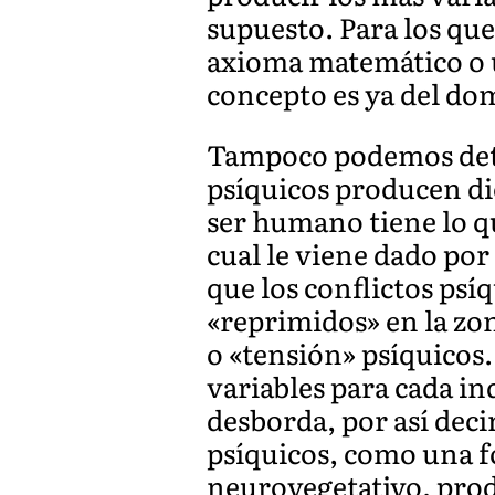
supuesto. Para los que
axioma matemático o u
concepto es ya del do
Tampoco podemos deten
psíquicos producen dic
ser humano tiene lo qu
cual le viene dado por
que los conflictos psí
«reprimidos» en la zo
o «tensión» psíquicos
variables para cada ind
desborda, por así dec
psíquicos, como una fo
neurovegetativo, prod