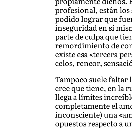
propiamente dichos. E
profesional, están los
podido lograr que fue
inseguridad en sí mis
parte de culpa que tien
remordimiento de conc
existe esa «tercera pe
celos, rencor, sensaci
Tampoco suele faltar l
cree que tiene, en la 
llega a límites increí
completamente el amor,
inconsciente) una «am
opuestos respecto a u