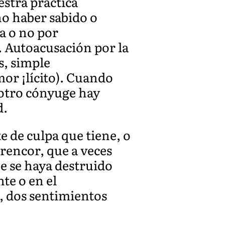
stra práctica
no haber sabido o
a o no por
. Autoacusación por la
s, simple
or ¡lícito). Cuando
l otro cónyuge hay
d.
e de culpa que tiene, o
 rencor, que a veces
ue se haya destruido
te o en el
, dos sentimientos