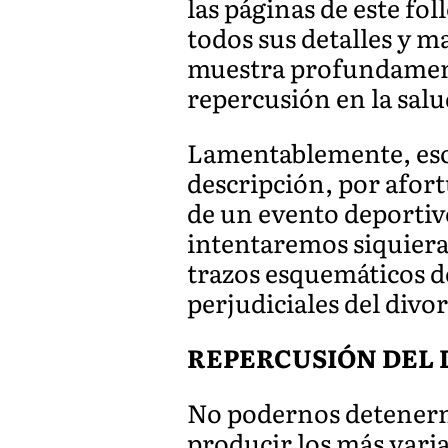
las páginas de este fol
todos sus detalles y m
muestra profundament
repercusión en la salu
Lamentablemente, eso
descripción, por afort
de un evento deportivo
intentaremos siquiera
trazos esquemáticos de
perjudiciales del divor
REPERCUSIÓN DEL 
No podernos detenerno
producir los más vari