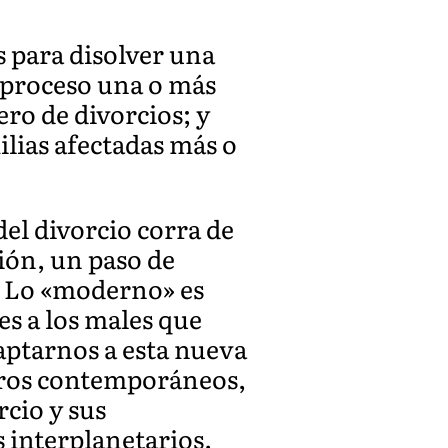
s para disolver una
e proceso una o más
ro de divorcios; y
ilias afectadas más o
el divorcio corra de
ión, un paso de
. Lo «moderno» es
es a los males que
aptarnos a esta nueva
stros contemporáneos,
cio y sus
es interplanetarios.