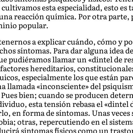
 cultivamos esta especialidad, esto es 
na reacción química. Por otra parte, 
minio popular.
ernos a explicar cuándo, cómo y por 
hos síntomas. Para dar alguna idea de
e pudiéramos llamar un «dintel de resi
 factores hereditarios, constitucionale
quicos, especialmente los que están par
na llamada «inconsciente» del psiquis
. Pues bien; cuando se producen deter
ividuo, esta tensión rebasa el «dintel d
irlo, en forma de síntomas. Unas veces
bia; otras, repercutiendo en el siste
ucirá síntomas físicos como un trasto