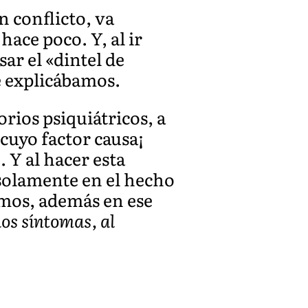
n conflicto, va
ace poco. Y, al ir
ar el «dintel de
e explicábamos.
orios psiquiátricos, a
cuyo factor causa¡
 Y al hacer esta
 solamente en el hecho
amos, además en ese
os síntomas, al