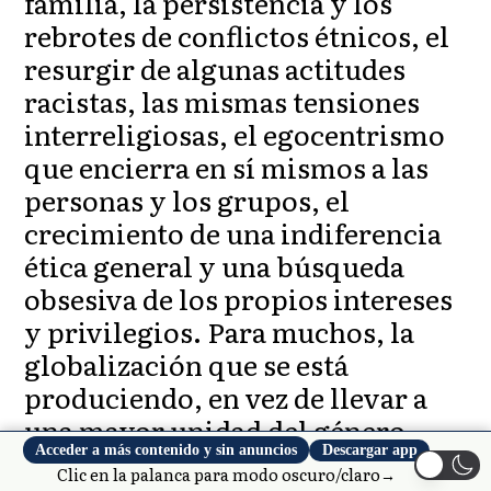
familia, la persistencia y los
rebrotes de conflictos étnicos, el
resurgir de algunas actitudes
racistas, las mismas tensiones
interreligiosas, el egocentrismo
que encierra en sí mismos a las
personas y los grupos, el
crecimiento de una indiferencia
ética general y una búsqueda
obsesiva de los propios intereses
y privilegios. Para muchos, la
globalización que se está
produciendo, en vez de llevar a
una mayor unidad del género
Acceder a más contenido y sin anuncios
Descargar app
humano, amenaza con seguir una
Clic en la palanca para modo oscuro/claro→