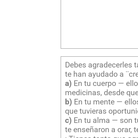
Debes agradecerles ta
te han ayudado a ¨cre
a)
En tu cuerpo — ello
medicinas, desde que
b)
En tu mente — ello
que tuvieras oportunid
c)
En tu alma — son tu
te enseñaron a orar, 