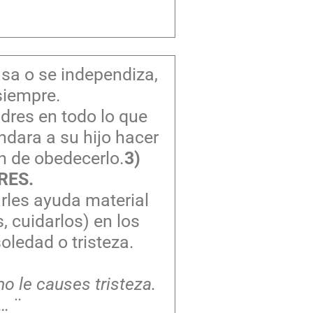
asa o se independiza,
siempre.
dres en todo lo que
dara a su hijo hacer
ón de obedecerlo.
3)
RES.
rles ayuda material
, cuidarlos) en los
ledad o tristeza.
no le causes tristeza.
… ¨