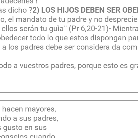
radecerles !
as dicho ?
2) LOS HIJOS DEBEN SER OB
o, el mandato de tu padre y no desprecies
llos serán tu guìa¨ (Pr 6,20-21)- Mientras
bedecer todo lo que estos dispongan para
 a los padres debe ser considera da com
odo a vuestros padres, porque esto es gra
e hacen mayores,
ndo a sus padres,
s gusto en sus
 consejos cuando