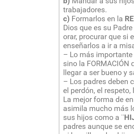
b)
Mandar a sus hijos 
trabajadores.
c)
Formarlos en la
RE
Dios que es su Padre
orar, procurar que si 
enseñarlos a ir a misa
– Lo más importante p
sino la FORMACIÓN que
llegar a ser bueno y s
– Los padres deben cr
el perdón, el respeto,
La mejor forma de en
asimila mucho más lo 
sus hijos como a ¨
HI
padres aunque se eno