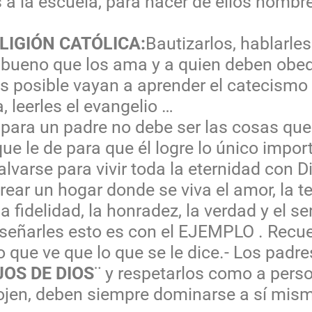
a la escuela, para hacer de ellos hombre
LIGIÓN CATÓLICA:
Bautizarlos, hablarl
 bueno que los ama y a quien deben obed
es posible vayan a aprender el catecismo e
, leerles el evangelio …
ara un padre no debe ser las cosas que 
 le de para que él logre lo único import
alvarse para vivir toda la eternidad con Di
ear un hogar donde se viva el amor, la te
 la fidelidad, la honradez, la verdad y el s
señarles esto es con el EJEMPLO . Recue
que ve que lo que se le dice.- Los padre
JOS DE DIOS
¨ y respetarlos como a per
jen, deben siempre dominarse a sí mism