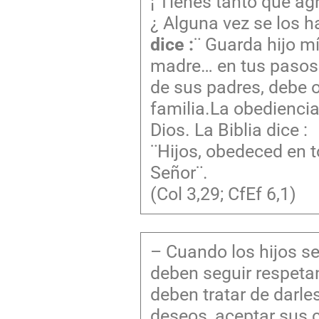
¡ Tienes tanto que ag
¿ Alguna vez se los h
dice :
¨ Guarda hijo mí
madre… en tus pasos e
de sus padres, debe o
familia.La obediencia
Dios. La Biblia dice :
¨Hijos, obedeced en t
Señor¨.
(Col 3,29; CfEf 6,1)
– Cuando los hijos s
deben seguir respeta
deben tratar de darle
deseos, aceptar sus