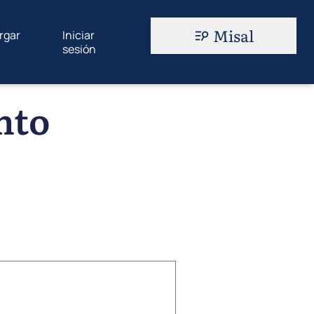
Misal
rgar
Iniciar
sesión
nto