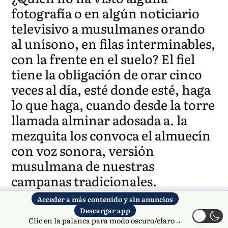
fotografía o en algún noticiario
televisivo a musulmanes orando
al unísono, en filas interminables,
con la frente en el suelo? El fiel
tiene la obligación de orar cinco
veces al día, esté donde esté, haga
lo que haga, cuando desde la torre
llamada alminar adosada a. la
mezquita los convoca el almuecín
con voz sonora, versión
musulmana de nuestras
campanas tradicionales.
Acceder a más contenido y sin anuncios
Antes de la plegaria debe
Descargar app
cumplirse el rito de la ablución
Clic en la palanca para modo oscuro/claro→