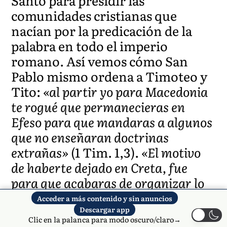
Santo para presidir las
comunidades cristianas que
nacían por la predicación de la
palabra en todo el imperio
romano. Así vemos cómo San
Pablo mismo ordena a Timoteo y
Tito:
«al partir yo para Macedonia
te rogué que permanecieras en
Efeso para que mandaras a algunos
que no enseñaran doctrinas
extrañas»
(1 Tim. 1,3).
«El motivo
de haberte dejado en Creta, fue
para que acabaras de organizar lo
que faltaba y establecieras
Acceder a más contenido y sin anuncios
presbíteros en cada ciudad como yo
Descargar app
Clic en la palanca para modo oscuro/claro→