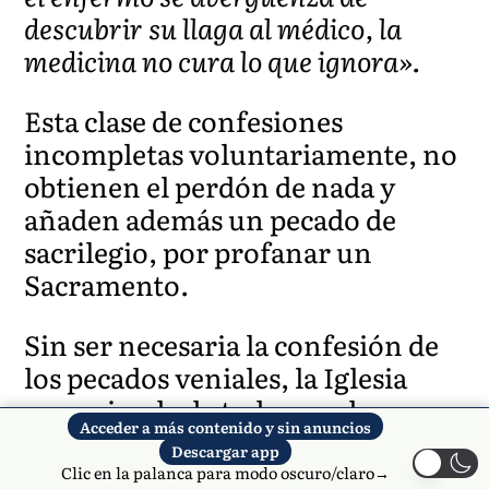
descubrir su llaga al médico, la
medicina no cura lo que ignora».
Esta clase de confesiones
incompletas voluntariamente, no
obtienen el perdón de nada y
añaden además un pecado de
sacrilegio, por profanar un
Sacramento.
Sin ser necesaria la confesión de
los pecados veniales, la Iglesia
recomienda de todos modos
Acceder a más contenido y sin anuncios
hacerla, ya que esto ayuda a
Descargar app
formar la conciencia, a luchar
Clic en la palanca para modo oscuro/claro→