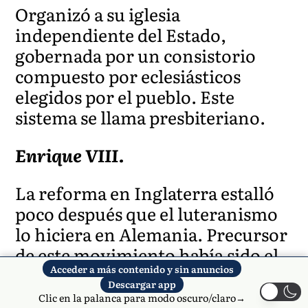
Organizó a su iglesia
independiente del Estado,
gobernada por un consistorio
compuesto por eclesiásticos
elegidos por el pueblo. Este
sistema se llama presbiteriano.
Enrique VIII.
La reforma en Inglaterra estalló
poco después que el luteranismo
lo hiciera en Alemania. Precursor
de este movimiento había sido el
Acceder a más contenido y sin anuncios
ya citado Wycleff en el siglo XIV.
Descargar app
Clic en la palanca para modo oscuro/claro→