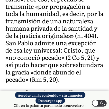
transmite «por propagación a
toda la humanidad, es decir, por la
transmisión de una naturaleza
humana privada de la santidad y
de la justicia originales» (n. 404).
San Pablo admite una excepción
de esa ley universal: Cristo, que
«no conoció pecado» (2 Co 5, 21) y
así pudo hacer que sobreabundara
la gracia «donde abundo el
pecado» (Rm 5, 20).
Estas afirmaciones no llevan
Acceder a más contenido y sin anuncios
necesariamente a concluir que
Descargar app
María forma parte de la
Clic en la palanca para modo oscuro/claro→