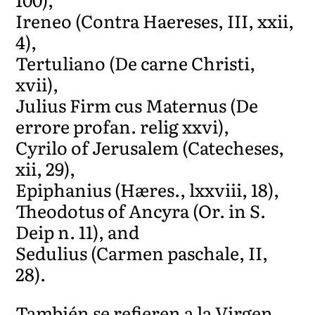
Ireneo (Contra Haereses, III, xxii,
4),
Tertuliano (De carne Christi,
xvii),
Julius Firm cus Maternus (De
errore profan. relig xxvi),
Cyrilo of Jerusalem (Catecheses,
xii, 29),
Epiphanius (Hæres., lxxviii, 18),
Theodotus of Ancyra (Or. in S.
Deip n. 11), and
Sedulius (Carmen paschale, II,
28).
También se refieren a la Virgen