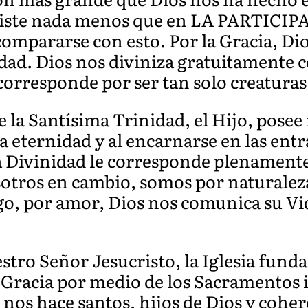
nsiste nada menos que en LA PARTIC
mpararse con esto. Por la Gracia, Di
idad. Dios nos diviniza gratuitamente 
orresponde por ser tan solo creaturas
 la Santísima Trinidad, el Hijo, posee
a eternidad y al encarnarse en las ent
 Divinidad le corresponde plenamente 
osotros en cambio, somos por natural
, por amor, Dios nos comunica su Vid
stro Señor Jesucristo, la Iglesia funda
 Gracia por medio de los Sacramentos i
 nos hace santos, hijos de Dios y coher