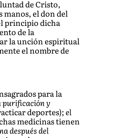
luntad de Cristo,
s manos, el don del
l principio dicha
ento de la
r la unción espiritual
amente el nombre de
nsagrados para la
 purificación y
racticar deportes);
el
chas medicinas tienen
sma después del