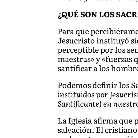
¿QUÉ SON LOS SA
Para que percibiéramos
Jesucristo instituyó s
perceptible por los se
maestras» y «fuerzas q
santificar a los hombr
Podemos definir los S
instituidos por Jesucri
Santificante) en nuest
La Iglesia afirma que 
salvación. El cristia