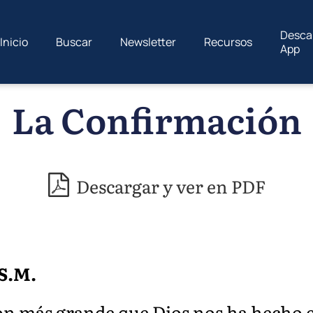
Desca
Inicio
Buscar
Newsletter
Recursos
App
La Confirmación
Descargar y ver en PDF
 S.M.
Don más grande que Dios nos ha hecho e