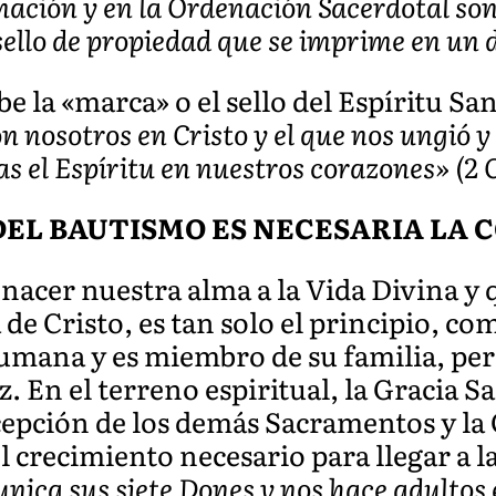
mación y en la Ordenación Sacerdotal son
sello de propiedad que se imprime en un
e la «marca» o el sello del Espíritu Sa
 nosotros en Cristo y el que nos ungió y
ras el Espíritu en nuestros corazones» (2 C
EL BAUTISMO ES NECESARIA LA 
nacer nuestra alma a la Vida Divina y
 de Cristo, es tan solo el principio, co
 humana y es miembro de su familia, per
 En el terreno espiritual, la Gracia Sa
ecepción de los demás Sacramentos y l
 crecimiento necesario para llegar a l
nica sus siete Dones y nos hace adultos e