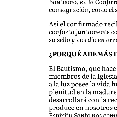
Bautismo, en la Confir
consagración, como el 
Así el confirmado recib
conforta juntamente con
su sello y nos dio en ar
¿PORQUÉ ADEMÁS D
El Bautismo, que hace 
miembros de la Iglesia
a la luz posee la vida
plenitud en la madurez.
desarrollará con la r
produce en nosotros el
Espíritu Santo nos comu