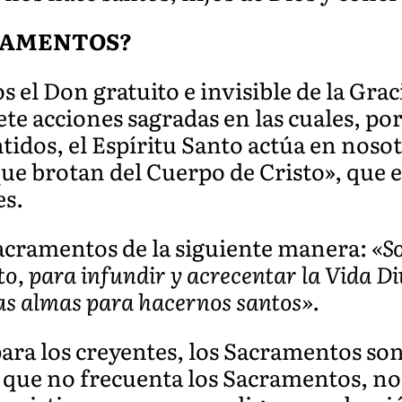
CRAMENTOS?
 el Don gratuito e invisible de la Gra
iete acciones sagradas en las cuales, po
ntidos, el Espíritu Santo actúa en noso
ue brotan del Cuerpo de Cristo», que es
es.
acramentos de la siguiente manera:
«So
sto, para infundir y acrecentar la Vida D
ras almas para hacernos santos».
para los creyentes, los Sacramentos son
no que no frecuenta los Sacramentos, n