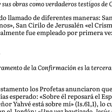
y sus obras como verdaderos testigos de C
do llamado de diferentes maneras: San
os», San Cirilo de Jerusalén «el Crisma
almente fue empleado por primera vez 
O
ramento de la Confirmación es la tercera
estamento los Profetas anunciaron que 
ías esperado: «Sobre él reposará el Espí
Señor Yahvé está sobre mí» (Is.61,1), lo 
en el Jordán:
«Una vez bautizado, Jesús s