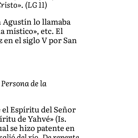
risto». (LG 11)
 Agustín lo llamaba
 místico», etc. El
en el siglo V por San
 Persona de la
el Espíritu del Señor
ritu de Yahvé» (Is.
cual se hizo patente en
alió del río. De repente