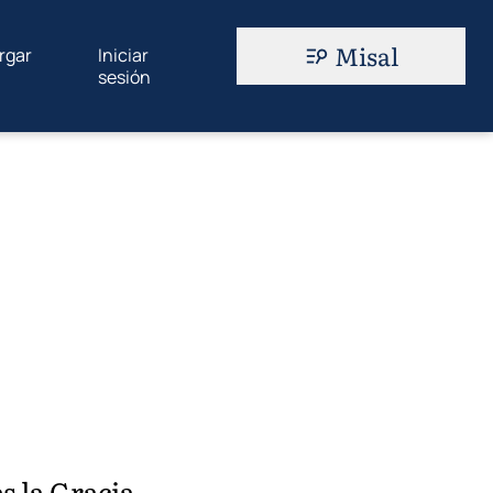
Misal
rgar
Iniciar
sesión
s la Gracia