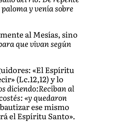
mo paloma y venía sobre
amente al Mesías, sino
 para que vivan según
uidores: «El Espíritu
r» (Lc.12,12) y lo
los diciendo:Reciban al
costés: «y quedaron
 bautizar ese mismo
ará el Espíritu Santo».