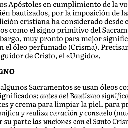
los Apóstoles en cumplimiento de la vo
én bautizados, por la imposición de la
dición cristiana ha considerado desde e
os como el signo primitivo del Sacram
argo, muy pronto para mejor significa
on el óleo perfumado (Crisma). Precis
seguidor de Cristo, el «Ungido».
IGNO
algunos Sacramentos se usan óleos co
ignificados:
antes del Bautismo significa
es y crema para limpiar la piel, para p
gnifica y realiza curación y consuelo
(mu
r su parte
las unciones con el Santo Cri