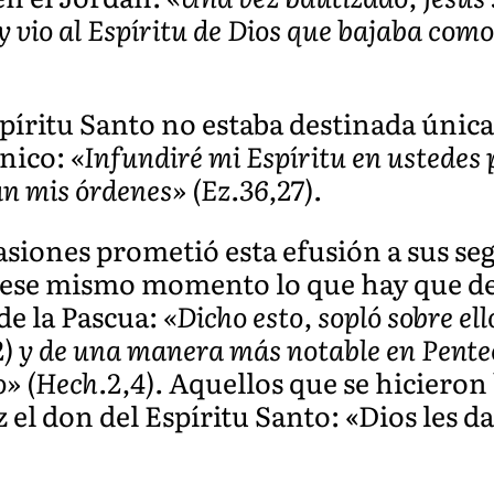
s y vio al Espíritu de Dios que bajaba co
spíritu Santo no estaba destinada únic
ánico:
«Infundiré mi Espíritu en ustedes
n mis órdenes» (Ez.36,27).
asiones prometió esta efusión a sus seg
 ese mismo momento lo que hay que deci
de la Pascua:
«Dicho esto, sopló sobre el
22) y de una manera más notable en Pente
o» (Hech.2,4).
Aquellos que se hicieron
z el don del Espíritu Santo: «Dios les d