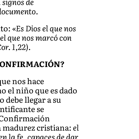
 signos de
 documento.
nto:
«Es Dios el que nos
 el que nos marcó con
or. 1,22).
CONFIRMACIÓN?
 que nos hace
mo el niño que es dado
o debe llegar a su
ntificante se
a Confirmación
a madurez cristiana:
el
n la fe, capaces de dar