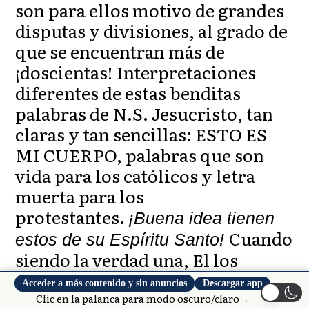
son para ellos motivo de grandes
disputas y divisiones, al grado de
que se encuentran más de
¡doscientas! Interpretaciones
diferentes de estas benditas
palabras de N.S. Jesucristo, tan
claras y tan sencillas: ESTO ES
MI CUERPO, palabras que son
vida para los católicos y letra
muerta para los
protestantes.
¡Buena idea tienen
Cuando
estos de su Espíritu Santo!
siendo la verdad una, El los
«ilumina» para que cada quien
Acceder a más contenido y sin anuncios
Descargar app
entienda cosas tan diferentes y
Clic en la palanca para modo oscuro/claro→