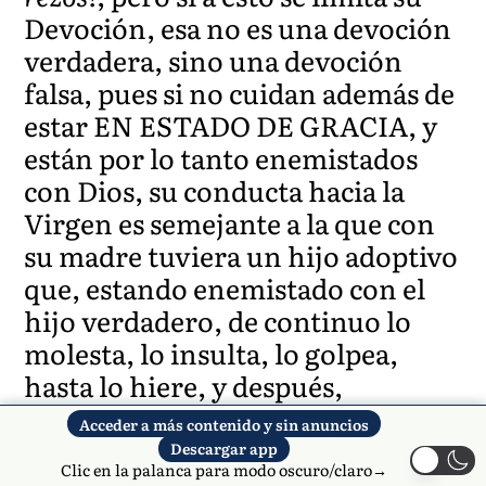
Devoción, esa no es una devoción
verdadera, sino una devoción
falsa, pues si no cuidan además de
estar EN ESTADO DE GRACIA, y
están por lo tanto enemistados
con Dios, su conducta hacia la
Virgen es semejante a la que con
su madre tuviera un hijo adoptivo
que, estando enemistado con el
hijo verdadero, de continuo lo
molesta, lo insulta, lo golpea,
hasta lo hiere, y después,
pretendiendo amar mucho a su
Acceder a más contenido y sin anuncios
Madre adoptiva, viene a decirle
Descargar app
Clic en la palanca para modo oscuro/claro→
muchas palabras bonitas, a