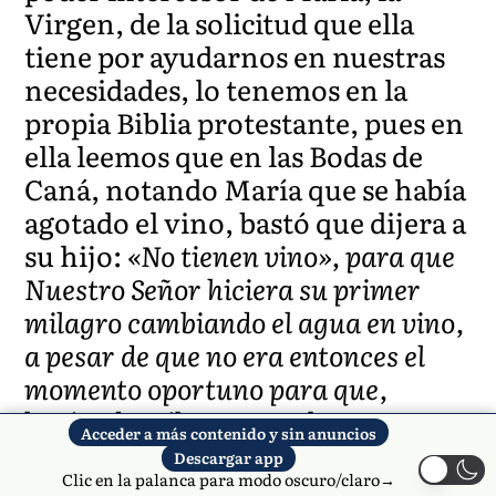
Virgen, de la solicitud que ella
tiene por ayudarnos en nuestras
necesidades, lo tenemos en la
propia Biblia protestante, pues en
ella leemos que en las Bodas de
Caná, notando María que se había
agotado el vino, bastó que dijera a
su hijo:
«No tienen vino», para que
Nuestro Señor hiciera su primer
milagro cambiando el agua en vino,
a pesar de que no era entonces el
momento oportuno para que,
haciendo milagros, probara su
Acceder a más contenido y sin anuncios
divinidad. (Jn. 22-8).
Descargar app
Clic en la palanca para modo oscuro/claro→