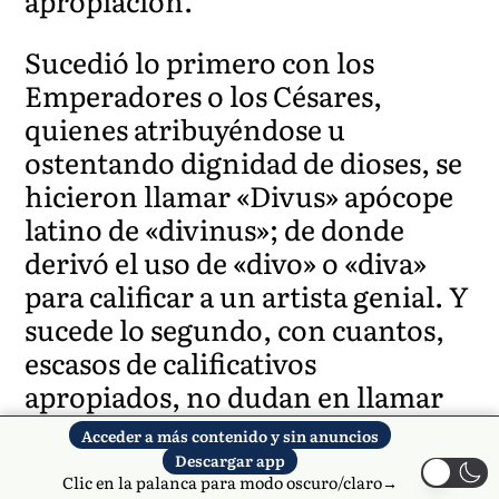
apropiación.
Sucedió lo primero con los
Emperadores o los Césares,
quienes atribuyéndose u
ostentando dignidad de dioses, se
hicieron llamar «Divus» apócope
latino de «divinus»; de donde
derivó el uso de «divo» o «diva»
para calificar a un artista genial. Y
sucede lo segundo, con cuantos,
escasos de calificativos
apropiados, no dudan en llamar
«divino» a todo lo que quieren
Acceder a más contenido y sin anuncios
exaltar como superior o
Descargar app
Clic en la palanca para modo oscuro/claro→
grandioso … ! Y llega a surgir otro