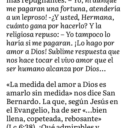
me pagaran una fortuna, atendería
a un leproso! -¿Y usted, Hermana,
cuánto gana por hacerlo? Y la
religiosa repuso: – Yo tampoco lo
haría si me pagaran. ¡Lo hago por
amor a Dios! Sublime respuesta que
nos hace tocar el vivo amor que el
ser humano alcanza por Dios…
«La medida del amor a Dios es
amarlo sin medida» nos dice San
Bernardo. La que, según Jesús en
el Evangelio, ha de ser «…bien
llena, copeteada, rebosante»
(Lc.6:38). ¡Qué admirables y