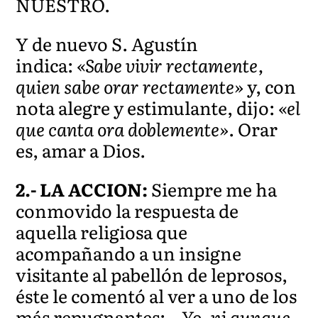
NUESTRO.
Y de nuevo S. Agustín
indica:
«Sabe vivir rectamente,
quien sabe orar rectamente»
y, con
nota alegre y estimulante, dijo:
«el
que canta ora doblemente»
. Orar
es, amar a Dios.
2.- LA ACCION:
Siempre me ha
conmovido la respuesta de
aquella religiosa que
acompañando a un insigne
visitante al pabellón de leprosos,
éste le comentó al ver a uno de los
más repugnantes:
– Yo, ni aunque