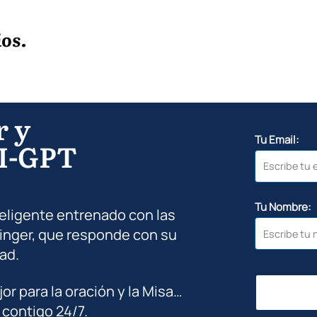
os.
r y
Tu Email:
I-GPT
Tu Nombre:
teligente entrenado con las
inger, que responde con su
ad.
jor para la oración y la Misa…
 contigo 24/7.