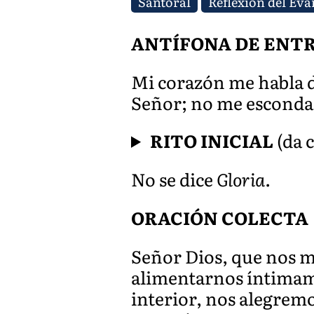
Santoral
Reflexión del Eva
ANTÍFONA DE ENT
Mi corazón me habla de
Señor; no me escondas
RITO INICIAL
(da c
No se dice
Gloria
.
ORACIÓN COLECTA
Señor Dios, que nos m
alimentarnos íntimame
interior, nos alegrem