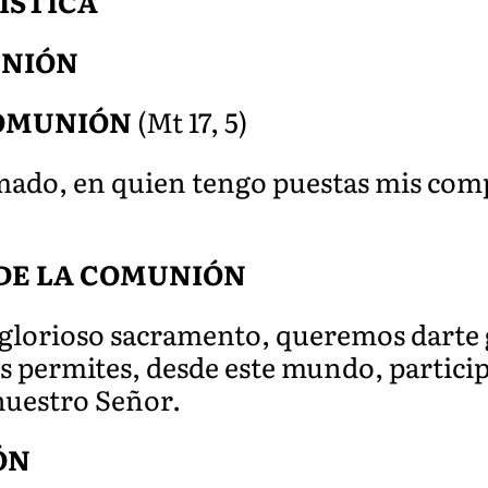
ÍSTICA
UNIÓN
COMUNIÓN
(Mt 17, 5)
mado, en quien tengo puestas mis com
DE LA COMUNIÓN
e glorioso sacramento, queremos darte 
 permites, desde este mundo, participa
 nuestro Señor
.
ÓN