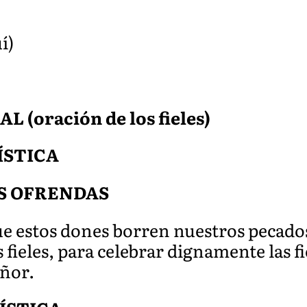
í)
(oración de los fieles)
ÍSTICA
S OFRENDAS
e estos dones borren nuestros pecados
 fieles, para celebrar dignamente las f
eñor.