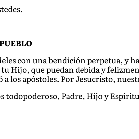
stedes.
 PUEBLO
fieles con una bendición perpetua, y h
 tu Hijo, que puedan debida y felizmen
ó a los apóstoles.
Por Jesucristo, nuest
os todopoderoso, Padre, Hijo y Espírit