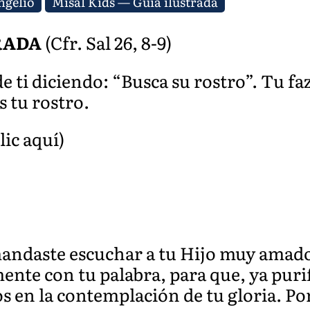
ngelio
Misal Kids — Guía ilustrada
RADA
(Cfr. Sal 26, 8-9)
 ti diciendo: “Busca su rostro”. Tu fa
 tu rostro.
lic aquí)
andaste escuchar a tu Hijo muy amado
nte con tu palabra, para que, ya puri
os en la contemplación de tu gloria. P