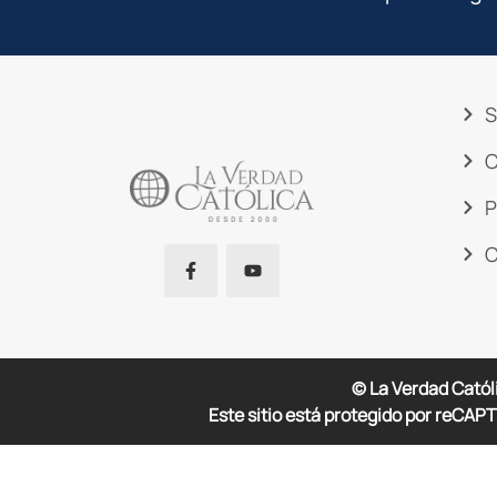
S
C
P
C
© La Verdad Catól
Este sitio está protegido por reCAPT