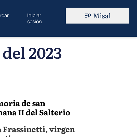
Misal
rgar
Iniciar
sesión
 del 2023
moria de san
mana II del Salterio
 Frassinetti, virgen