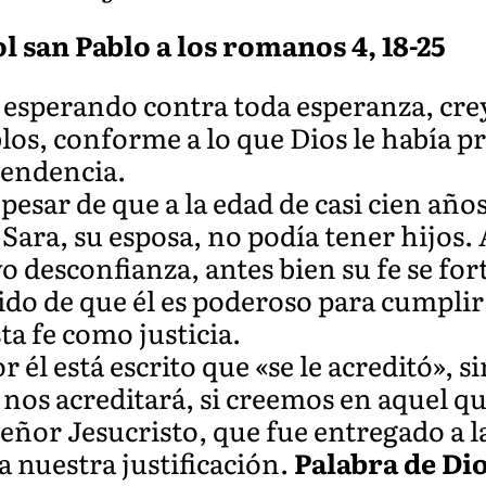
ol san Pablo a los romanos 4, 18-25
sperando contra toda esperanza, crey
os, conforme a lo que Dios le había p
cendencia.
a pesar de que a la edad de casi cien año
 Sara, su esposa, no podía tener hijos.
 desconfianza, antes bien su fe se fort
ido de que él es poderoso para cumpli
sta fe como justicia.
r él está escrito que «se le acreditó», 
 nos acreditará, si creemos en aquel qu
eñor Jesucristo, que fue entregado a 
a nuestra justificación.
Palabra de Di