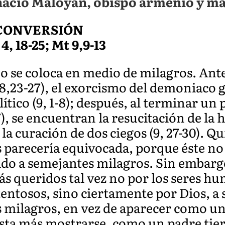
nacio Maloyan, obispo armenio y má
 CONVERSIÓN
4, 18-25; Mt 9,9-13
o se coloca en medio de milagros. Ante
8,23-27), el exorcismo del demoniaco g
lítico (9, 1-8); después, al terminar 
17), se encuentran la resucitación de la
 la curación de dos ciegos (9, 27-30). Q
 parecería equivocada, porque éste no
do a semejantes milagros. Sin embargo
s queridos tal vez no por los seres hu
entosos, sino ciertamente por Dios, a 
es milagros, en vez de aparecer como u
usta más mostrarse, como un padre ti