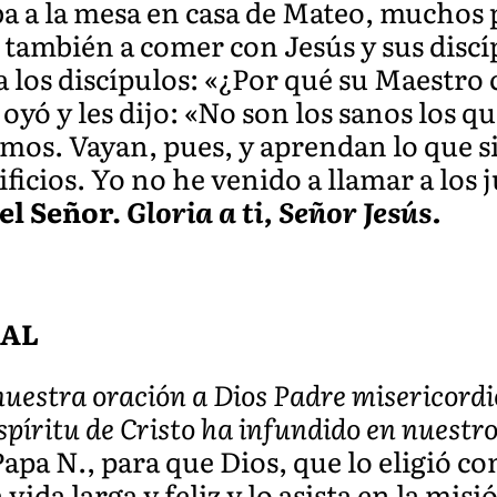
a a la mesa en casa de Mateo, muchos 
también a comer con Jesús y sus discíp
a los discípulos: «¿Por qué su Maestro
oyó y les dijo: «No son los sanos los q
mos. Vayan, pues, y aprendan lo que si
ficios. Yo no he venido a llamar a los j
el Señor.
Gloria a ti, Señor Jesús.
SAL
uestra oración a Dios Padre misericordi
Espíritu de Cristo ha infundido en nuestr
Papa N., para que Dios, que lo eligió c
 vida larga y feliz y lo asista en la mis