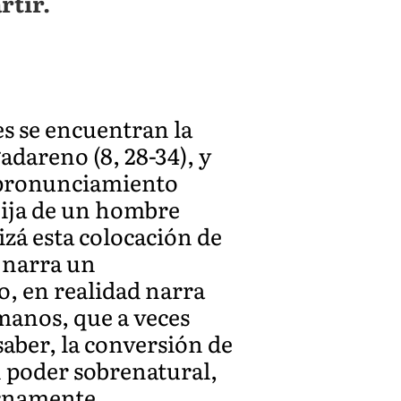
rtir.
s se encuentran la
adareno (8, 28-34), y
un pronunciamiento
 hija de un hombre
uizá esta colocación de
 narra un
, en realidad narra
manos, que a veces
saber, la conversión de
n poder sobrenatural,
ernamente