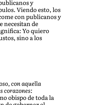
publicanos y
ulos. Viendo esto, los
 come con publicanos y
ue necesitan de
gnifica: Yo quiero
ustos, sino a los
oso, con aquella
os corazones:
omo obispo de toda la
ión de gobernar el