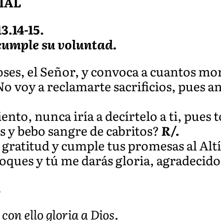
IAL
3.14-15.
 cumple su voluntad.
oses, el Señor, y convoca a cuantos mor
No voy a reclamarte sacrificios, pues a
ento, nunca iría a decírtelo a ti, pues 
s y bebo sangre de cabritos?
R/.
 gratitud y cumple tus promesas al Alt
oques y tú me darás gloria, agradecido
A
 con ello gloria a Dios.