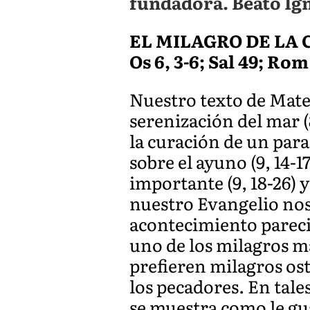
fundadora. Beato Ig
EL MILAGRO DE LA
Os 6, 3-6; Sal 49; Rom 
Nuestro texto de Mate
serenización del mar (
la curación de un para
sobre el ayuno (9, 14-
importante (9, 18-26) y
nuestro Evangelio nos
acontecimiento pareci
uno de los milagros má
prefieren milagros ost
los pecadores. En tal
se muestra como le g