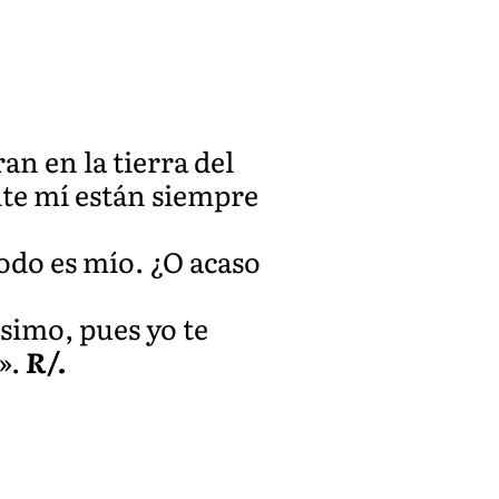
an en la tierra del
nte mí están siempre
todo es mío. ¿O acaso
ísimo, pues yo te
».
R/.