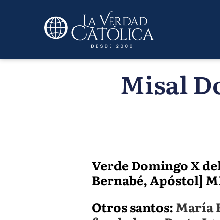
Misal Do
Verde Domingo X del
Bernabé, Apóstol] MR,
Otros santos:
María R