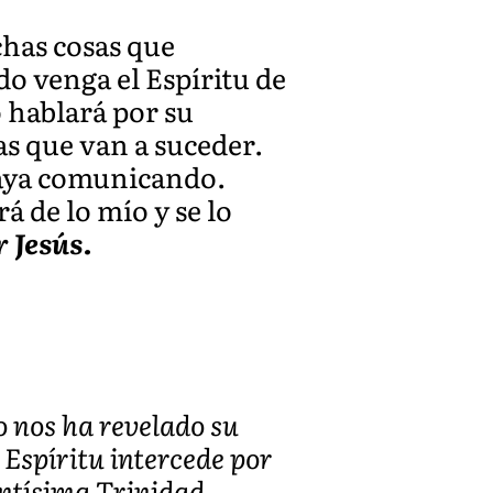
chas cosas que
o venga el Espíritu de
o hablará por su
as que van a suceder.
 vaya comunicando.
á de lo mío y se lo
r Jesús.
 nos ha revelado su
 Espíritu intercede por
ntísima Trinidad,