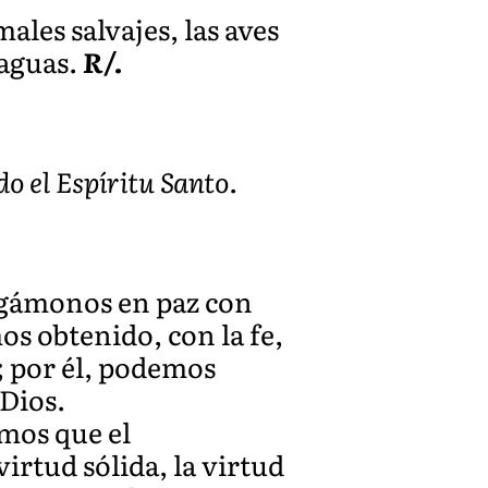
ales salvajes, las aves
 aguas.
R/.
o el Espíritu Santo.
ngámonos en paz con
os obtenido, con la fe,
; por él, podemos
 Dios.
mos que el
irtud sólida, la virtud