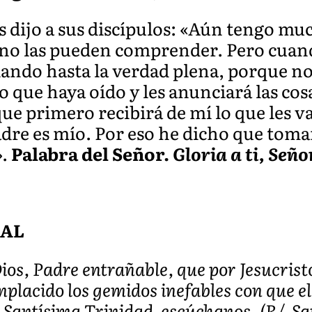
s dijo a sus discípulos: «Aún tengo mu
a no las pueden comprender. Pero cuand
guiando hasta la verdad plena, porque n
lo que haya oído y les anunciará las cos
rque primero recibirá de mí lo que les
adre es mío. Por eso he dicho que tomar
».
Palabra del Señor.
Gloria a ti, Seño
SAL
os, Padre entrañable, que por Jesucristo
lacido los gemidos inefables con que el
 Santísima Trinidad, escúchanos. (R/. Sa