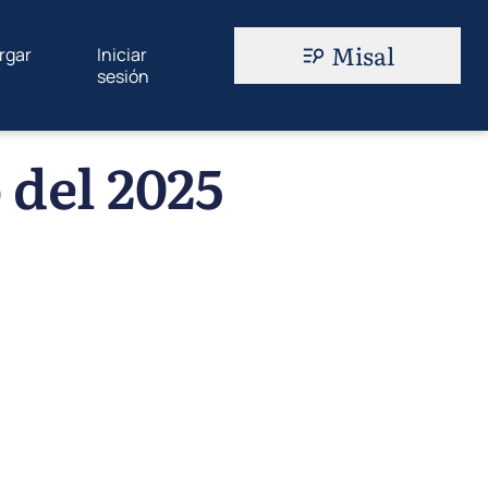
Misal
rgar
Iniciar
sesión
 del 2025