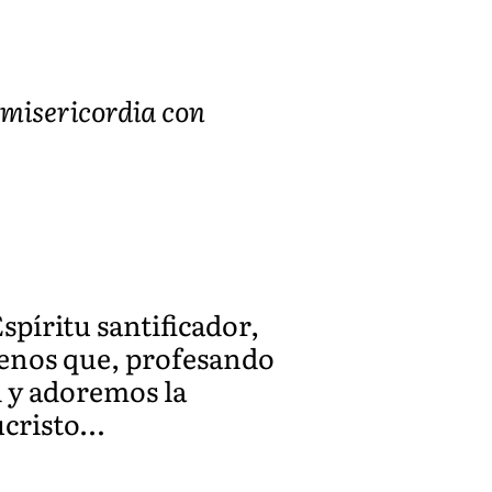
 misericordia con
spíritu santificador,
denos que, profesando
d y adoremos la
ucristo…