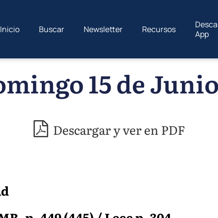
Desca
Inicio
Buscar
Newsletter
Recursos
App
mingo 15 de Junio
Descargar y ver en PDF
ad
R, p. 449 (445) / Lecc p. 304