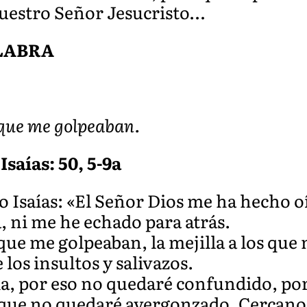
nuestro Señor Jesucristo…
ALABRA
 que me golpeaban.
Isaías: 50, 5-9a
o Isaías: «El Señor Dios me ha hecho oí
, ni me he echado para atrás.
 que me golpeaban, la mejilla a los que
los insultos y salivazos.
a, por eso no quedaré confundido, po
 que no quedaré avergonzado. Cercano 