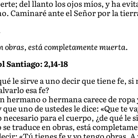
rte; del llanto los ojos míos, y ha evi
o. Caminaré ante el Señor por la tierra
A
 en obras, está completamente muerta.
l Santiago: 2,14-18
 le sirve a uno decir que tiene fe, si
lvarlo esa fe?
 hermano o hermana carece de ropa y
y que uno de ustedes le dice: «Que te va
 necesario para el cuerpo, ¿de qué le s
 no se traduce en obras, está completam
ecir: «Tú tienes fe y yo tengo obras. A