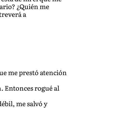
sario? ¿Quién me
treverá a
que me prestó atención
. Entonces rogué al
ébil, me salvó y