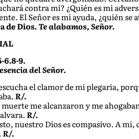
 luchará contra mí? ¿Quién es mi adver
nte. El Señor es mi ayuda, ¿quién se a
a de Dios.
Te alabamos, Señor.
IAL
5-6.8-9.
esencia del Señor.
scucha el clamor de mi plegaria, por
aba.
R/.
e muerte me alcanzaron y me ahogaban
alvara.
R/.
sto, nuestro Dios es compasivo. A mí, d
.
R/.