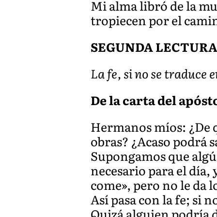
Mi alma libró de la mue
tropiecen por el camin
SEGUNDA LECTUR
La fe, si no se traduce
De la carta del apósto
Hermanos míos: ¿De qué
obras? ¿Acaso podrá sa
Supongamos que algún
necesario para el día, 
come», pero no le da lo
Así pasa con la fe; si
Quizá alguien podría d