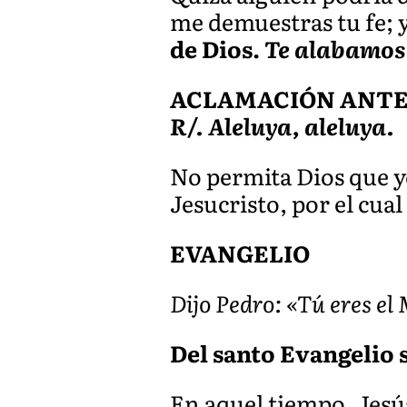
me demuestras tu fe; 
de Dios.
Te alabamos,
ACLAMACIÓN ANTES 
R/. Aleluya, aleluya.
No permita Dios que yo
Jesucristo, por el cua
EVANGELIO
Dijo Pedro: «Tú eres e
Del santo Evangelio 
En aquel tiempo, Jesús