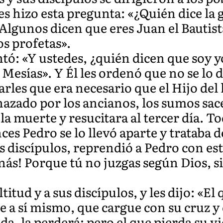
les hizo esta pregunta: «¿Quién dice la
Algunos dicen que eres Juan el Bautista
os profetas».
tó: «Y ustedes, ¿quién dicen que soy y
 Mesías». Y Él les ordenó que no se lo d
arles que era necesario que el Hijo de
zado por los ancianos, los sumos sace
a muerte y resucitara al tercer día. To
es Pedro se lo llevó aparte y trataba d
s discípulos, reprendió a Pedro con est
nás! Porque tú no juzgas según Dios, s
itud y a sus discípulos, y les dijo: «El
 a sí mismo, que cargue con su cruz y 
da, la perderá; pero el que pierda su vi