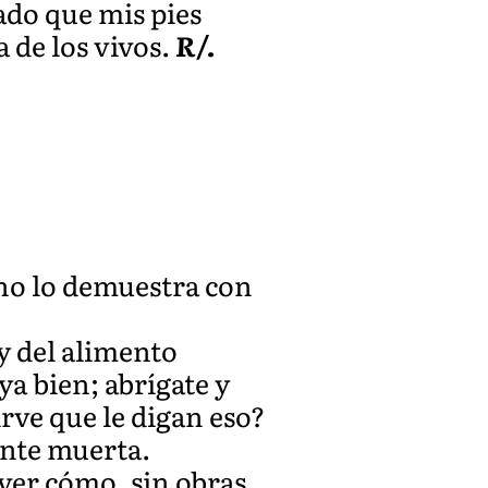
tado que mis pies
 de los vivos.
R/.
 no lo demuestra con
 del alimento
ya bien; abrígate y
irve que le digan eso?
ente muerta.
 ver cómo, sin obras,