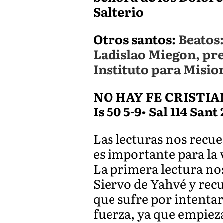
Salterio
Otros santos:
Beatos
Ladislao Miegon, pre
Instituto para Misio
NO HAY FE CRISTI
Is 50 5-9• Sal 114 Sant 
Las lecturas nos recue
es importante para la v
La primera lectura nos
Siervo de Yahvé y recu
que sufre por intenta
fuerza, ya que empieza