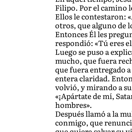
Filipo. Por el camino 
Ellos le contestaron: «
otros, que alguno de l
Entonces Él les pregun
respondió: «Tú eres el
Luego se puso a explic
mucho, que fuera recha
que fuera entregado a l
entera claridad. Entonc
volvió, y mirando a su
«¡Apártate de mí, Sata
hombres».
Después llamó a la mult
conmigo, que renuncie
que quiera salvar su vi