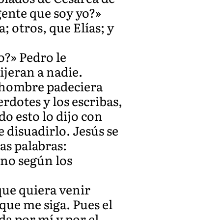
 gente que soy yo?»
; otros, que Elías; y
o?» Pedro le
ijeran a nadie.
l hombre padeciera
rdotes y los escribas,
do esto lo dijo con
e disuadirlo. Jesús se
as palabras:
ino según los
 que quiera venir
que me siga. Pues el
da por mí y por el