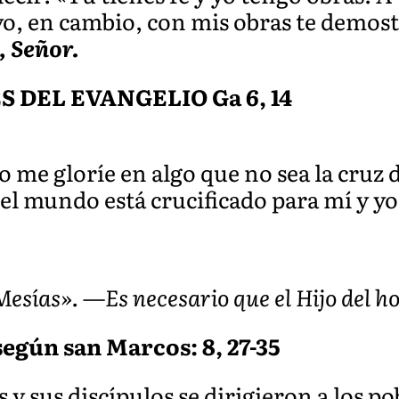
yo, en cambio, con mis obras te demost
 Señor.
DEL EVANGELIO Ga 6, 14
 me gloríe en algo que no sea la cruz
l el mundo está crucificado para mí y 
l Mesías». —Es necesario que el Hijo del
según san Marcos: 8, 27-35
 y sus discípulos se dirigieron a los p