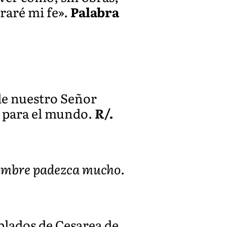
raré mi fe».
Palabra
 de nuestro Señor
yo para el mundo.
R/.
 hombre padezca mucho.
oblados de Cesarea de