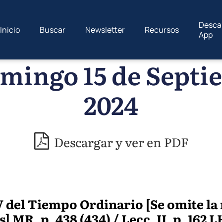
Desca
Inicio
Buscar
Newsletter
Recursos
App
mingo 15 de Septi
2024
Descargar y ver en PDF
del Tiempo Ordinario [Se omite la
] MR, p. 438 (434) / Lecc. II, p. 162 