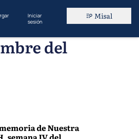
Misal
rgar
Iniciar
sesión
embre del
 memoria de Nuestra
LH, semana IV del