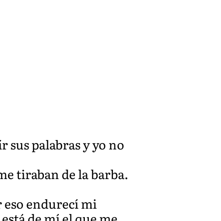
r sus palabras y yo no
 me tiraban de la barba.
r eso endurecí mi
está de mí el que me