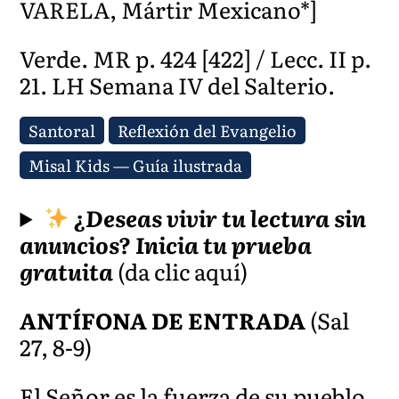
VARELA, Mártir Mexicano*]
Verde. MR p. 424 [422] / Lecc. II p.
21. LH Semana IV del Salterio.
Santoral
Reflexión del Evangelio
Misal Kids — Guía ilustrada
¿Deseas vivir tu lectura sin
anuncios?
Inicia tu prueba
gratuita
(da clic aquí)
ANTÍFONA DE ENTRADA
(Sal
27, 8-9)
El Señor es la fuerza de su pueblo,