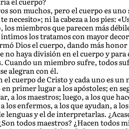
ía el cuerpo?
os son muchos, pero el cuerpo es uno s
te necesito»; ni la cabeza a los pies: 
io, los miembros que parecen más débil
s íntimos los tratamos con mayor deco
formó Dios el cuerpo, dando más honor
ue no haya división en el cuerpo y par
. Cuando un miembro sufre, todos suf
se alegran con él.
n el cuerpo de Cristo y cada uno es un 
o en primer lugar a los apóstoles; en se
ar, a los maestros; luego, a los que ha
 a los enfermos, a los que ayudan, a lo
de lenguas y el de interpretarlas. ¿Aca
 ¿Son todos maestros? ¿Hacen todos m