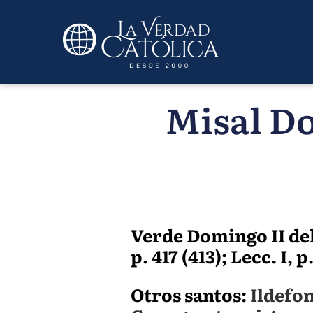
Misal Do
Verde Domingo II de
p. 417 (413); Lecc. I,
Otros santos:
Ildefo