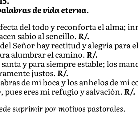
15.
 palabras de vida eterna.
rfecta del todo y reconforta el alma; i
acen sabio al sencillo.
R/.
l Señor hay rectitud y alegría para el
ara alumbrar el camino.
R/.
s santa y para siempre estable; los ma
ramente justos.
R/.
labras de mi boca y los anhelos de mi 
 pues eres mi refugio y salvación.
R/.
puede suprimir por motivos pastorales.
A