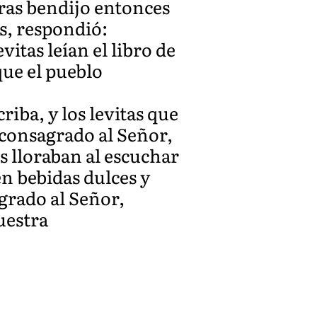
dras bendijo entonces
os, respondió:
vitas leían el libro de
que el pueblo
iba, y los levitas que
a consagrado al Señor,
s lloraban al escuchar
n bebidas dulces y
grado al Señor,
uestra