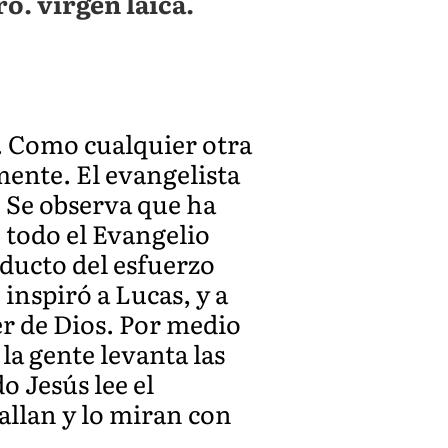
o. virgen laica.
. Como cualquier otra
mente. El evangelista
. Se observa que ha
 todo el Evangelio
oducto del esfuerzo
inspiró a Lucas, y a
er de Dios. Por medio
 la gente levanta las
 Jesús lee el
callan y lo miran con