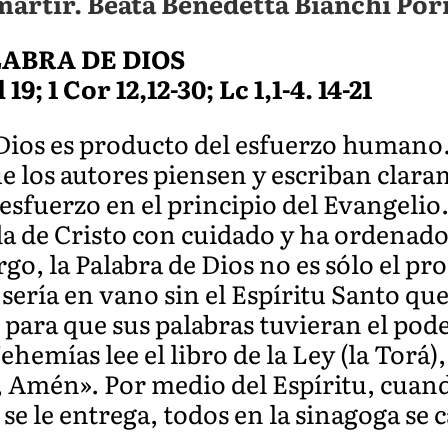
mártir. Beata Benedetta Bianchi Porr
LABRA DE DIOS
19; 1 Cor 12,12-30; Lc 1,1-4. 14-21
 Dios es producto del esfuerzo humano
ue los autores piensen y escriban clara
 esfuerzo en el principio del Evangelio
da de Cristo con cuidado y ha ordenado
o, la Palabra de Dios no es sólo el pr
ería en vano sin el Espíritu Santo que 
, para que sus palabras tuvieran el pod
hemías lee el libro de la Ley (la Torá),
 Amén». Por medio del Espíritu, cuando
se le entrega, todos en la sinagoga se 