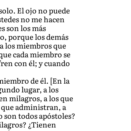
olo. El ojo no puede
«Ustedes no me hacen
es son los más
ro, porque los demás
 a los miembros que
a que cada miembro se
ren con él; y cuando
miembro de él. [En la
gundo lugar, a los
cen milagros, a los que
s que administran, a
so son todos apóstoles?
ilagros? ¿Tienen