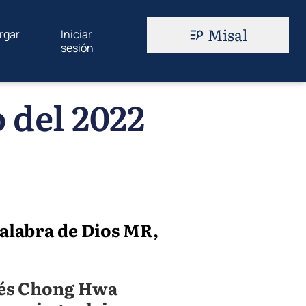
Misal
rgar
Iniciar
sesión
 del 2022
alabra de Dios MR,
rés Chong Hwa