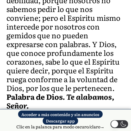
debilidad, porque nosotros no
sabemos pedir lo que nos
conviene; pero el Espíritu mismo
intercede por nosotros con
gemidos que no pueden
expresarse con palabras. Y Dios,
que conoce profundamente los
corazones, sabe lo que el Espíritu
quiere decir, porque el Espíritu
ruega conforme a la voluntad de
Dios, por los que le pertenecen.
Palabra de Dios.
Te alabamos,
Señor.
Acceder a más contenido y sin anuncios
ACLAMACIÓN ANTES DEL
Descargar app
Clic en la palanca para modo oscuro/claro→
EVANGELIO