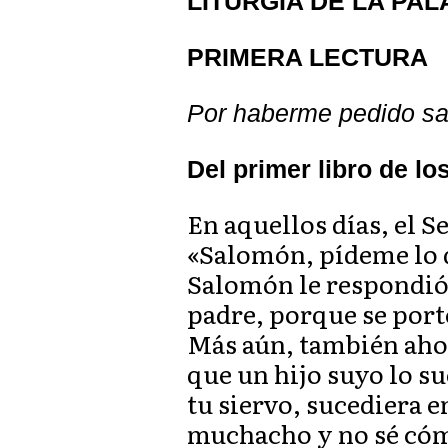
LITURGIA DE LA PA
PRIMERA LECTURA
Por haberme pedido sa
Del primer libro de lo
En aquellos días, el S
«Salomón, pídeme lo q
Salomón le respondió:
padre, porque se portó
Más aún, también ahor
que un hijo suyo lo su
tu siervo, sucediera e
muchacho y no sé cóm