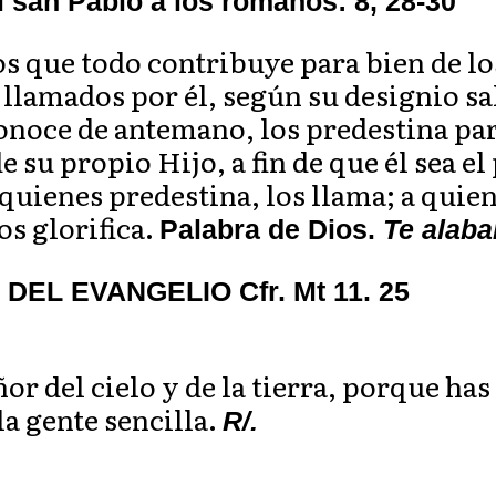
l san Pablo a los romanos: 8, 28-30
 que todo contribuye para bien de lo
 llamados por él, según su designio sa
conoce de antemano, los predestina p
 su propio Hijo, a fin de que él sea e
ienes predestina, los llama; a quienes
los glorifica.
Palabra de Dios.
Te alaba
EL EVANGELIO Cfr. Mt 11. 25
ñor del cielo y de la tierra, porque has
la gente sencilla.
R/.