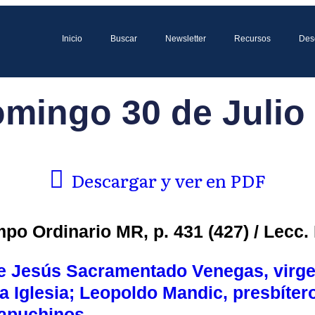
Inicio
Buscar
Newsletter
Recursos
Des
omingo 30 de Julio 
Descargar y ver en PDF
o Ordinario MR, p. 431 (427) / Lecc. I
e Jesús Sacramentado Venegas, virge
a Iglesia; Leopoldo Mandic, presbíter
apuchinos.