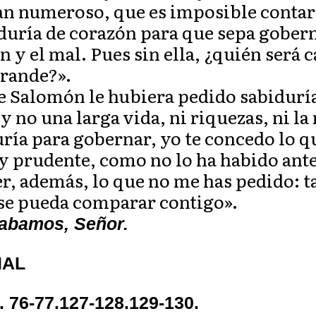
tan numeroso, que es imposible contarl
uría de corazón para que sepa gobern
en y el mal. Pues sin ella, ¿quién será 
grande?».
e Salomón le hubiera pedido sabiduría 
 no una larga vida, ni riquezas, ni la
ría para gobernar, yo te concedo lo q
y prudente, como no lo ha habido ante
er, además, lo que no me has pedido: t
 se pueda comparar contigo».
labamos, Señor.
IAL
. 76-77.127-128.129-130.