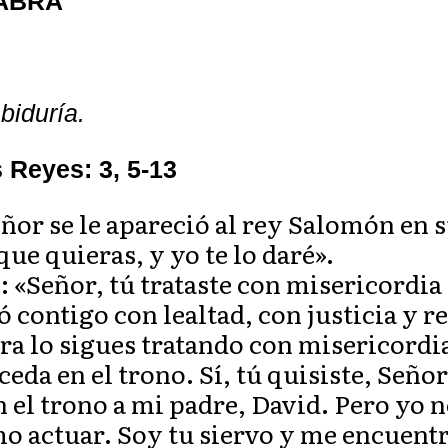
LABRA
biduría.
s Reyes: 3, 5-13
eñor se le apareció al rey Salomón en s
ue quieras, y yo te lo daré».
 «Señor, tú trataste con misericordia 
 contigo con lealtad, con justicia y r
a lo sigues tratando con misericordi
ceda en el trono. Sí, tú quisiste, Seño
n el trono a mi padre, David. Pero yo
o actuar. Soy tu siervo y me encuent