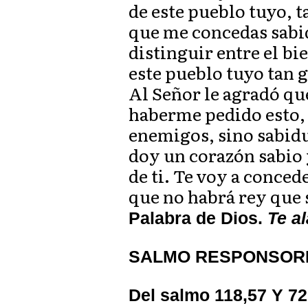
de este pueblo tuyo, 
que me concedas sabid
distinguir entre el bi
este pueblo tuyo tan 
Al Señor le agradó qu
haberme pedido esto, y
enemigos, sino sabidu
doy un corazón sabio 
de ti. Te voy a conced
que no habrá rey que
Palabra de Dios.
Te a
SALMO RESPONSOR
Del salmo 118,57 Y 72