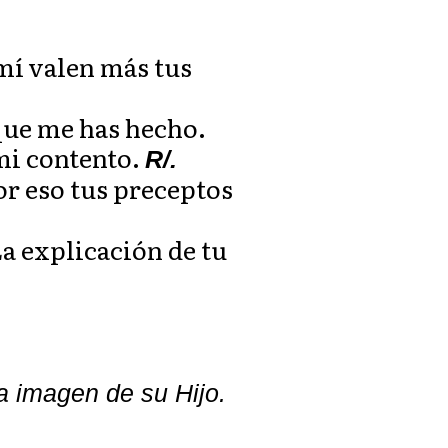
mí valen más tus
que me has hecho.
mi contento.
R/.
r eso tus preceptos
La explicación de tu
 imagen de su Hijo.