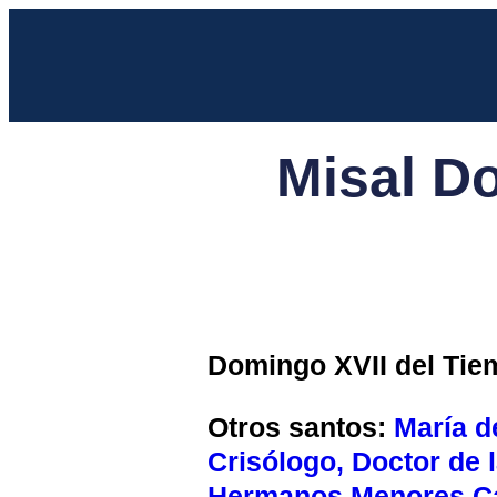
Misal D
Domingo XVII del Tiemp
Otros santos:
María d
Crisólogo, Doctor de l
Hermanos Menores C