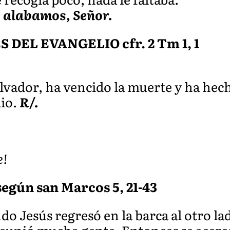
e alabamos, Señor.
EL EVANGELIO cfr. 2 Tm 1, 1
lvador, ha vencido la muerte y ha hec
io.
R/.
e!
según san Marcos 5, 21-43
o Jesús regresó en la barca al otro lad