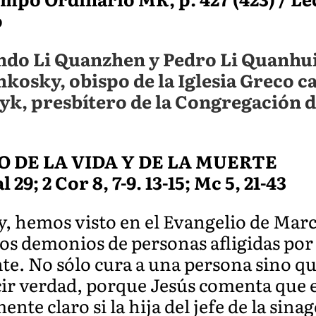
o
do Li Quanzhen y Pedro Li Quanhui,
hkosky, obispo de la Iglesia Greco c
yk, presbítero de la Congregación d
O DE LA VIDA Y DE LA MUERTE
al 29; 2 Cor 8, 7-9. 13-15; Mc 5, 21-43
oy, hemos visto en el Evangelio de Marc
os demonios de personas afligidas por 
te. No sólo cura a una persona sino qu
cir verdad, porque Jesús comenta que e
nte claro si la hija del jefe de la sin