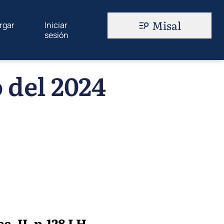
Misal
rgar
Iniciar
sesión
 del 2024
. II, p.128 LH,