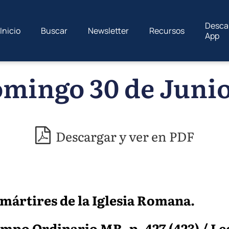
Desca
Inicio
Buscar
Newsletter
Recursos
App
mingo 30 de Junio
Descargar y ver en PDF
mártires de la Iglesia Romana.
po Ordinario MR, p. 427 (423) / Lecc