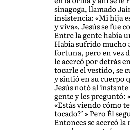
en la orilla y ahí se l
sinagoga, llamado Jairo
insistencia: «Mi hija 
y viva». Jesús se fue c
Entre la gente había u
Había sufrido mucho a
fortuna, pero en vez 
le acercó por detrás e
tocarle el vestido, se
y sintió en su cuerpo 
Jesús notó al instante 
gente y les preguntó:
«Estás viendo cómo te
tocado?’ » Pero Él seg
Entonces se acercó la