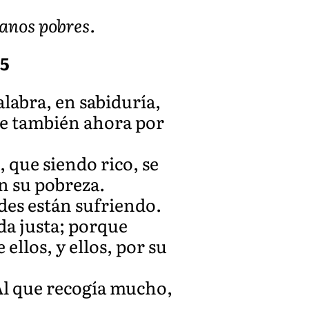
anos pobres.
15
labra, en sabiduría,
se también ahora por
 que siendo rico, se
on su pobreza.
des están sufriendo.
da justa; porque
ellos, y ellos, por su
Al que recogía mucho,