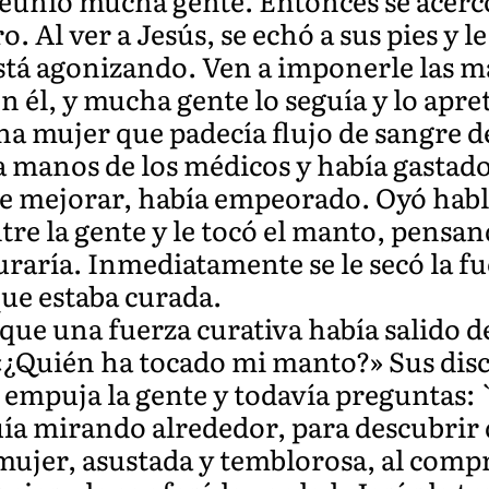
e reunió mucha gente. Entonces se acercó
. Al ver a Jesús, se echó a sus pies y l
está agonizando. Ven a imponerle las m
on él, y mucha gente lo seguía y lo apre
na mujer que padecía flujo de sangre d
 manos de los médicos y había gastado
de mejorar, había empeorado. Oyó habla
ntre la gente y le tocó el manto, pensa
 curaría. Inmediatamente se le secó la 
que estaba curada.
que una fuerza curativa había salido de 
 «¿Quién ha tocado mi manto?» Sus disc
 empuja la gente y todavía preguntas:
uía mirando alrededor, para descubrir 
 mujer, asustada y temblorosa, al comp