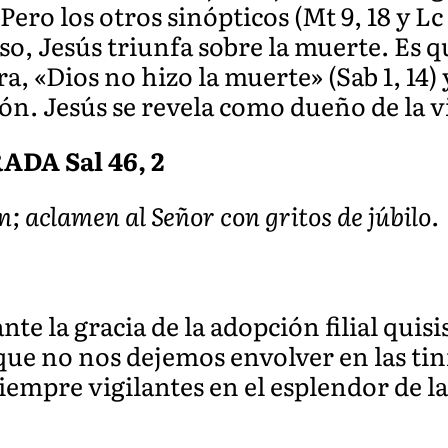
ro los otros sinópticos (Mt 9, 18 y Lc 
so, Jesús triunfa sobre la muerte. Es
a, «Dios no hizo la muerte» (Sab 1, 14) 
ón. Jesús se revela como dueño de la v
DA Sal 46, 2
; aclamen al Señor con gritos de júbilo.
te la gracia de la adopción filial quis
que no nos dejemos envolver en las tini
mpre vigilantes en el esplendor de la