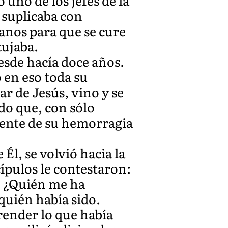
 uno de los jefes de la
e suplicaba con
anos para que se cure
tujaba.
esde hacía doce años.
 en eso toda su
r de Jesús, vino y se
ndo que, con sólo
fuente de su hemorragia
Él, se volvió hacia la
ípulos le contestaron:
 `¿Quién me ha
quién había sido.
render lo que había