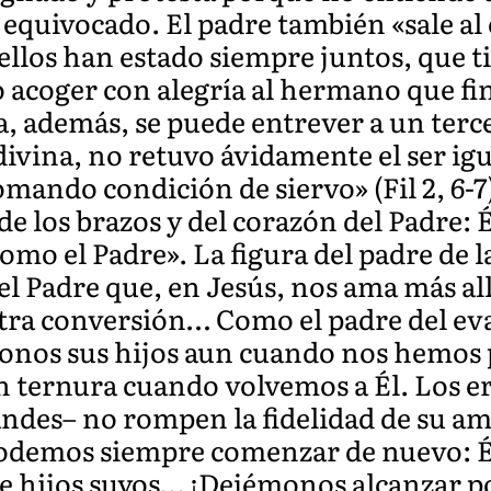
equivocado. El padre también «sale al
 ellos han estado siempre juntos, que
o acoger con alegría al hermano que fi
, además, se puede entrever a un tercer
ivina, no retuvo ávidamente el ser igu
mando condición de siervo» (Fil 2, 6-7)
de los brazos y del corazón del Padre: 
omo el Padre». La figura del padre de l
 el Padre que, en Jesús, nos ama más a
tra conversión… Como el padre del ev
nos sus hijos aun cuando nos hemos p
n ternura cuando volvemos a Él. Los 
des– no rompen la fidelidad de su am
podemos siempre comenzar de nuevo: É
de hijos suyos… ¡Dejémonos alcanzar po