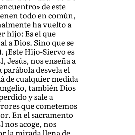
 encuentro» de este
 tienen todo en común,
nalmente ha vuelto a
 hijo: Es el que
al a Dios. Sino que se
. ¡Este Hijo-Siervo es
Él, Jesús, nos enseña a
a parábola desvela el
llá de cualquier medida
angelio, también Dios
erdido y sale a
errores que cometemos
or. En el sacramento
l nos acoge, nos
r la mirada llena de