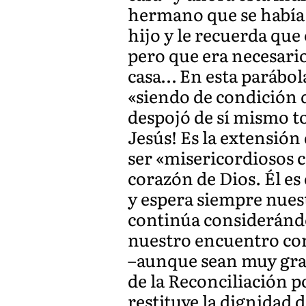
hermano que se había 
hijo y le recuerda que
pero que era necesari
casa… En esta parábola
«siendo de condición d
despojó de sí mismo to
Jesús! Es la extensión 
ser «misericordiosos c
corazón de Dios. Él es
y espera siempre nues
continúa considerándo
nuestro encuentro co
–aunque sean muy gran
de la Reconciliación 
restituye la dignidad 