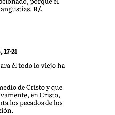
epcionado, porque él
s angustias.
R/.
 17-21
ra él todo lo viejo ha
medio de Cristo y que
tivamente, en Cristo,
ta los pecados de los
ción.