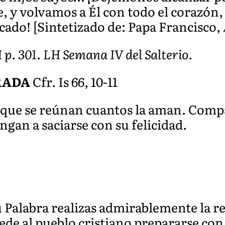
, y volvamos a Él con todo el corazón
do! [Sintetizado de: Papa Francisco, Á
I p. 301. LH Semana IV del Salterio.
RADA
Cfr. Is 66, 10-11
y que se reúnan cuantos la aman. Compa
ngan a saciarse con su felicidad.
 Palabra realizas admirablemente la re
e al pueblo cristiano prepararse con 