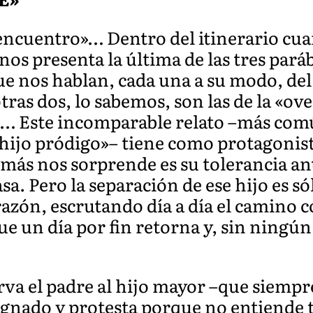
encuentro»… Dentro del itinerario cua
nos presenta la última de las tres pará
ue nos hablan, cada una a su modo, del
ras dos, lo sabemos, son las de la «ovej
… Este incomparable relato –más co
«hijo pródigo»– tiene como protagonist
 más nos sorprende es su tolerancia ant
sa. Pero la separación de ese hijo es sól
razón, escrutando día a día el camino c
que un día por fin retorna y, sin ningú
rva el padre al hijo mayor –que siemp
ignado y protesta porque no entiende 