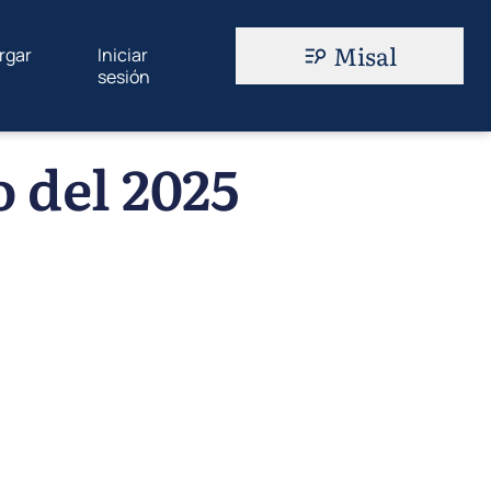
Misal
rgar
Iniciar
sesión
 del 2025