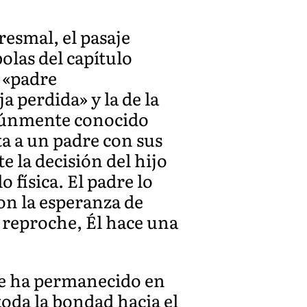
resmal, el pasaje
bolas del capítulo
 «padre
a perdida» y la de la
múnmente conocido
a a un padre con sus
e la decisión del hijo
o física. El padre lo
on la esperanza de
n reproche, Él hace una
re ha permanecido en
toda la bondad hacia el