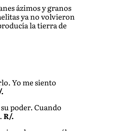
 panes ázimos y granos
aelitas ya no volvieron
roducía la tierra de
rlo. Yo me siento
/.
 su poder. Cuando
s.
R/.