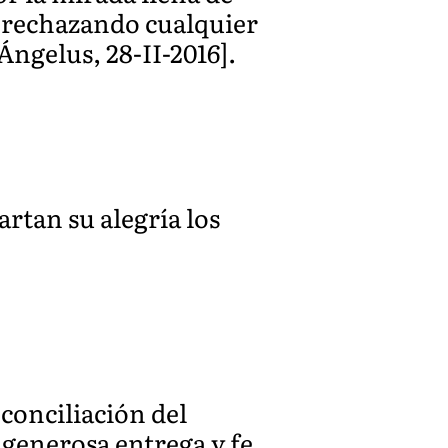
, rechazando cualquier
ngelus, 28-II-2016].
rtan su alegría los
conciliación del
generosa entrega y fe