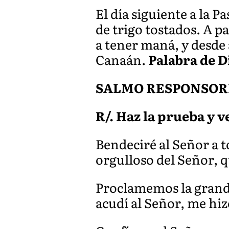
El día siguiente a la P
de trigo tostados. A pa
a tener maná, y desde 
Canaán.
Palabra de D
SALMO RESPONSORIA
R/. Haz la prueba y v
Bendeciré al Señor a t
orgulloso del Señor, q
Proclamemos la grande
acudí al Señor, me hiz