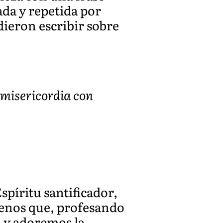
ada y repetida por
dieron escribir sobre
 misericordia con
spíritu santificador,
denos que, profesando
d y adoremos la