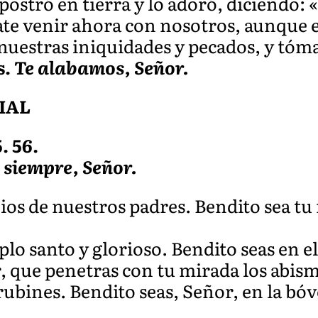
postró en tierra y lo adoró, diciendo: 
nate venir ahora con nosotros, aunque 
nuestras iniquidades y pecados, y tó
s.
Te alabamos, Señor.
IAL
. 56.
 siempre, Señor.
Dios de nuestros padres. Bendito sea t
plo santo y glorioso. Bendito seas en e
, que penetras con tu mirada los abism
bines. Bendito seas, Señor, en la bóve