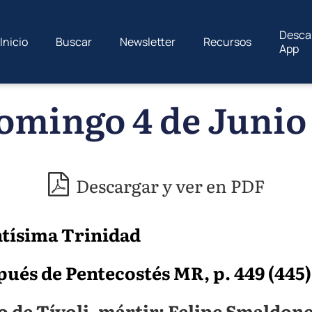
Desca
Inicio
Buscar
Newsletter
Recursos
App
omingo 4 de Junio 
Descargar y ver en PDF
ntísima Trinidad
s de Pentecostés MR, p. 449 (445) / 
 de Tívoli, mártir; Felipe Smaldone