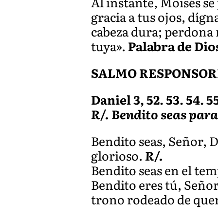
Al instante, Moisés se 
gracia a tus ojos, díg
cabeza dura; perdona 
tuya».
Palabra de Dio
SALMO RESPONSOR
Daniel 3, 52. 53. 54. 55
R/. Bendito seas para
Bendito seas, Señor, 
glorioso.
R/.
Bendito seas en el tem
Bendito eres tú, Señor
trono rodeado de queru