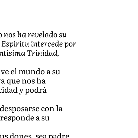
 nos ha revelado su
 Espíritu intercede por
ntísima Trinidad,
eve el mundo a su
va que nos ha
cidad y podrá
 desposarse con la
rresponde a su
sus dones, sea padre