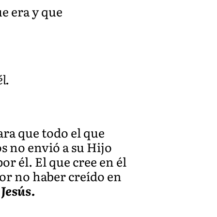
ue era y que
l.
ara que todo el que
s no envió a su Hijo
r él. El que cree en él
or no haber creído en
 Jesús.