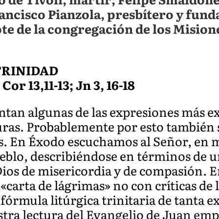
ancisco Pianzola, presbítero y fund
te de la congregación de los Mision
TRINIDAD
 Cor 13,11-13; Jn 3, 16-18
ntan algunas de las expresiones más exp
turas. Probablemente por esto también
as. En Éxodo escuchamos al Señor, en 
pueblo, describiéndose en términos de
ios de misericordia y de compasión. En
«carta de lágrimas» no con críticas de l
fórmula litúrgica trinitaria de tanta e
stra lectura del Evangelio de Juan emp