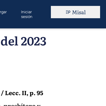
Misal
rgar
Iniciar
sesión
del 2023
Lecc. II, p. 95
, presbítero y