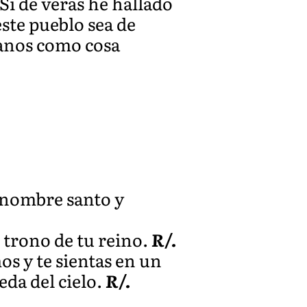
«Si de veras he hallado
este pueblo sea de
manos como cosa
u nombre santo y
l trono de tu reino.
R/.
os y te sientas en un
da del cielo.
R/.