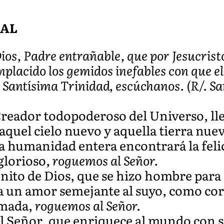
SAL
os, Padre entrañable, que por Jesucristo
lacido los gemidos inefables con que el
 Santísima Trinidad, escúchanos. (R/. Sa
Creador todopoderoso del Universo, ll
aquel cielo nuevo y aquella tierra nue
la humanidad entera encontrará la feli
glorioso,
roguemos al Señor.
nito de Dios, que se hizo hombre para
lla un amor semejante al suyo, como co
amada,
roguemos al Señor.
el Señor, que enriquece al mundo con 