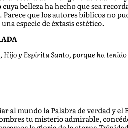
jo cuya belleza ha hecho que sea record
. Parece que los autores bíblicos no pu
 una especie de éxtasis estético.
RADA
, Hijo y Espíritu Santo, porque ha tenido
iar al mundo la Palabra de verdad y el E
 hombres tu misterio admirable, concé
ozcamos la gloria de la eterna Trinida