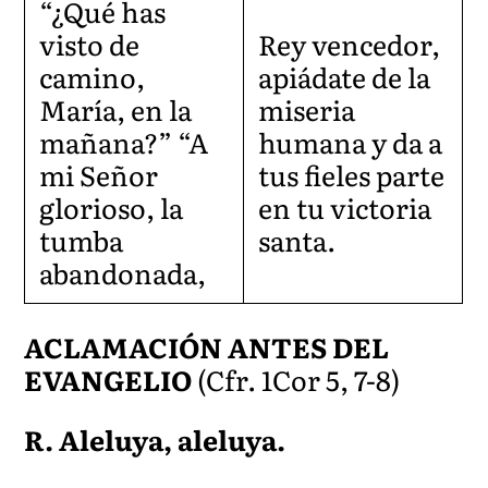
“¿Qué has
visto de
Rey vencedor,
camino,
apiádate de la
María, en la
miseria
mañana?” “A
humana y da a
mi Señor
tus fieles parte
glorioso, la
en tu victoria
tumba
santa.
abandonada,
ACLAMACIÓN ANTES DEL
EVANGELIO
(Cfr. 1Cor 5, 7-8)
R. Aleluya, aleluya.