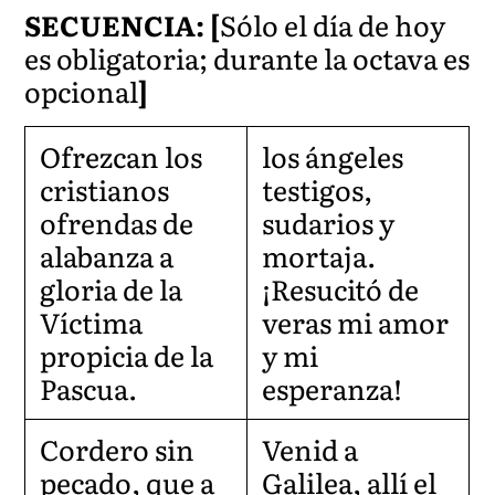
SECUENCIA: [
Sólo el día de hoy
es obligatoria; durante la octava es
opcional
]
Ofrezcan los
los ángeles
cristianos
testigos,
ofrendas de
sudarios y
alabanza a
mortaja.
gloria de la
¡Resucitó de
Víctima
veras mi amor
propicia de la
y mi
Pascua.
esperanza!
Cordero sin
Venid a
pecado, que a
Galilea, allí el