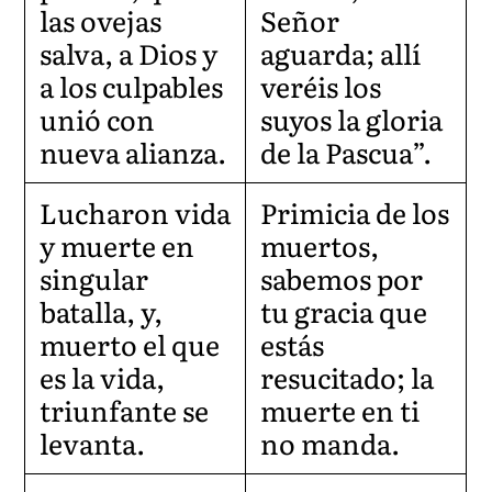
las ovejas
Señor
salva, a Dios y
aguarda; allí
a los culpables
veréis los
unió con
suyos la gloria
nueva alianza.
de la Pascua”.
Lucharon vida
Primicia de los
y muerte en
muertos,
singular
sabemos por
batalla, y,
tu gracia que
muerto el que
estás
es la vida,
resucitado; la
triunfante se
muerte en ti
levanta.
no manda.