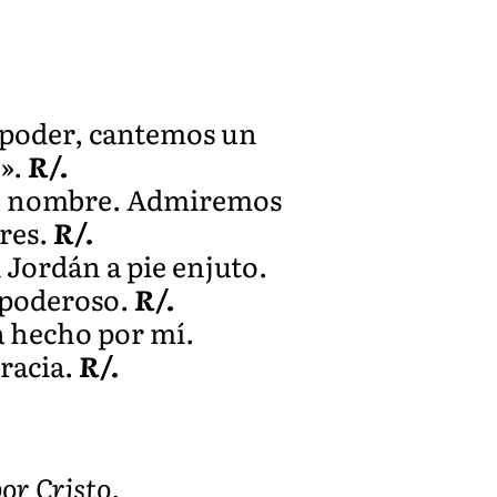
u poder, cantemos un
e».
R/.
s tu nombre. Admiremos
res.
R/.
l Jordán a pie enjuto.
y poderoso.
R/.
a hecho por mí.
gracia.
R/.
or Cristo.