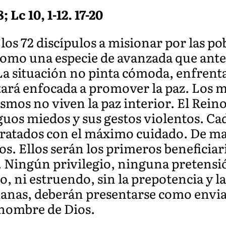
; Lc 10, 1-12. 17-20
los 72 discípulos a misionar por las po
 como una especie de avanzada que ante
La situación no pinta cómoda, enfrenta
tará enfocada a promover la paz. Los 
mismos no viven la paz interior. El Rei
guos miedos y sus gestos violentos. C
tratados con el máximo cuidado. De ma
s. Ellos serán los primeros beneficia
. Ningún privilegio, ninguna pretensi
o, ni estruendo, sin la prepotencia y la
manas, deberán presentarse como envi
 nombre de Dios.