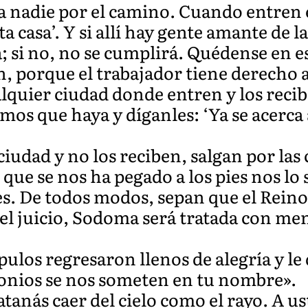
 a nadie por el camino. Cuando entren 
ta casa’. Y si allí hay gente amante de la
; si no, no se cumplirá. Quédense en 
, porque el trabajador tiene derecho a
alquier ciudad donde entren y los reci
mos que haya y díganles: ‘Ya se acerca 
iudad y no los reciben, salgan por las 
d que se nos ha pegado a los pies nos lo
s. De todos modos, sepan que el Reino 
 del juicio, Sodoma será tratada con me
pulos regresaron llenos de alegría y le 
onios se nos someten en tu nombre».
Satanás caer del cielo como el rayo. A u