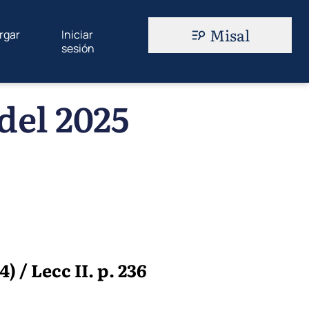
Misal
rgar
Iniciar
sesión
del 2025
/ Lecc II. p. 236