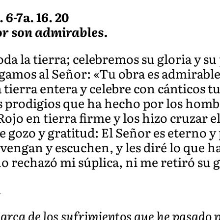
 6-7a. 16. 20
or son admirables.
da la tierra; celebremos su gloria y s
gamos al Señor: «Tu obra es admirabl
la tierra entera y celebre con cántico
os prodigios que ha hecho por los homb
ojo en tierra firme y los hizo cruzar e
 gozo y gratitud: El Señor es eterno 
vengan y escuchen, y les diré lo que h
o rechazó mi súplica, ni me retiró su 
A
arca de los sufrimientos que he pasado p