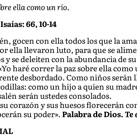
bre ella como un río.
Isaías: 66, 10-14
n, gocen con ella todos los que la ama
por ella llevaron luto, para que se alim
s y se deleiten con la abundancia de su
Yo haré correr la paz sobre ella como un
ente desbordado. Como niños serán ll
rodillas: como un hijo a quien su madre
salén serán ustedes consolados.
á su corazón y sus huesos florecerán c
ocerán su poder».
Palabra de Dios.
Te 
IAL