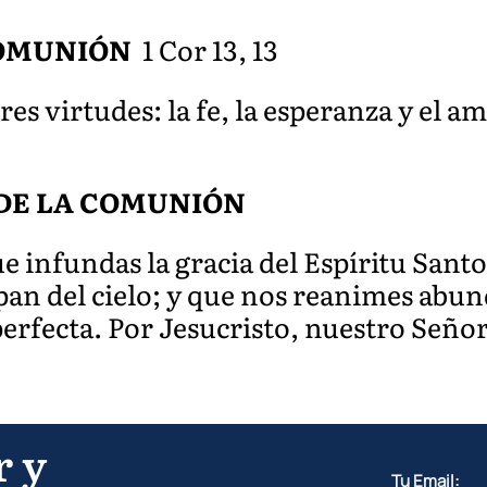
COMUNIÓN
1 Cor 13, 13
es virtudes: la fe, la esperanza y el am
DE LA COMUNIÓN
 infundas la gracia del Espíritu Sant
pan del cielo; y que nos reanimes abu
perfecta. Por Jesucristo, nuestro Señor
r y
Tu Email: