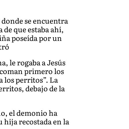
ón donde se encuentra
a de que estaba ahí,
iña poseída por un
tró
a, le rogaba a Jesús
ue coman primero los
a los perritos”. La
rritos, debajo de la
ho, el demonio ha
su hija recostada en la