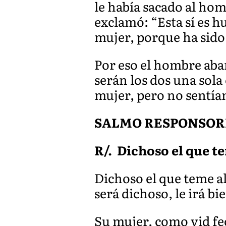
le había sacado al ho
exclamó: “Esta sí es h
mujer, porque ha sid
Por eso el hombre aban
serán los dos una sola
mujer, pero no sentía
SALMO RESPONSORIA
R/.
Dichoso el que t
Dichoso el que teme al
será dichoso, le irá bi
Su mujer, como vid fe