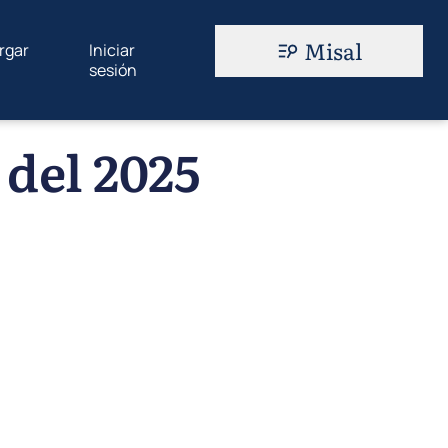
Misal
rgar
Iniciar
sesión
 del 2025