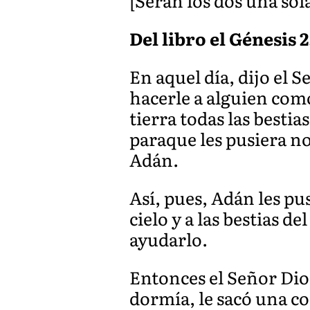
[Serán los dos una sola
Del libro el Génesis 2
En aquel día, dijo el 
hacerle a alguien como
tierra todas las bestia
paraque les pusiera n
Adán.
Así, pues, Adán les pu
cielo y a las bestias 
ayudarlo.
Entonces el Señor Dio
dormía, le sacó una cos