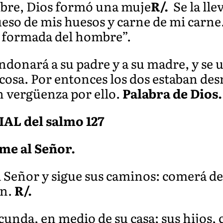
mbre, Dios formó una muje
R
/.
Se la lle
ueso de mis huesos y carne de mi carne
o formada del hombre”.
donará a su padre y a su madre, y se u
 cosa. Por entonces los dos estaban de
n vergüenza por ello.
Palabra de Dios.
L del salmo 127
eme al Señor.
 Señor y sigue sus caminos: comerá del
en.
R/.
cunda, en medio de su casa; sus hijos