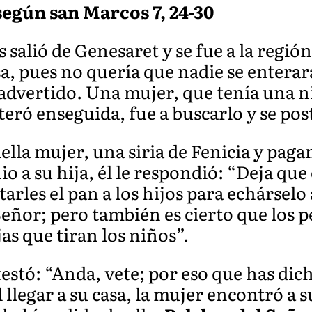
según san Marcos 7, 24-30
 salió de Genesaret y se fue a la regi
a, pues no quería que nadie se enterar
advertido. Una mujer, que tenía una n
teró enseguida, fue a buscarlo y se pos
ella mujer, una siria de Fenicia y pagan
io a su hija, él le respondió: “Deja q
tarles el pan a los hijos para echárselo 
Señor; pero también es cierto que los pe
s que tiran los niños”.
estó: “Anda, vete; por eso que has dic
Al llegar a su casa, la mujer encontró a 