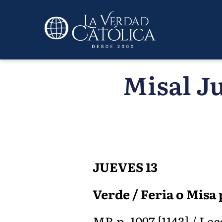
Misal Ju
JUEVES 13
Verde / Feria o Misa 
MR p. 1097 [1143] / Lecc