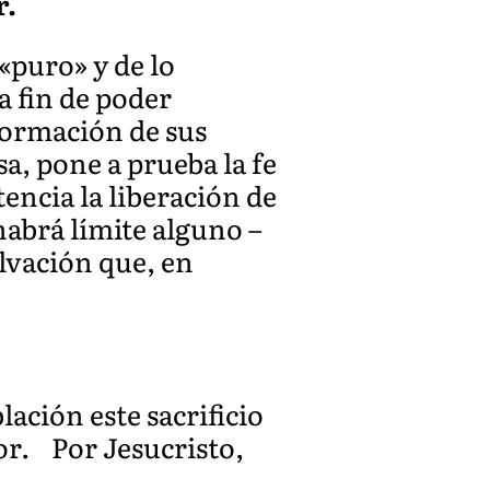
r.
«puro» y de lo
a fin de poder
 formación de sus
a, pone a prueba la fe
encia la liberación de
habrá límite alguno –
salvación que, en
lación este sacrificio
or.
Por Jesucristo,