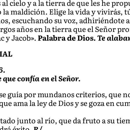
l cielo y a la tierra de que les he propu
la maldición. Elige la vida y vivirás, 
s, escuchando su voz, adhiriéndote a é
argos años en la tierra que el Señor pr
c y Jacob».
Palabra de Dios.
Te alaba
IAL
6.
 que confía en el Señor.
se guía por mundanos criterios, que n
 que ama la ley de Dios y se goza en cum
ado junto al río, que da fruto a su ti
drá éxito.
R/.