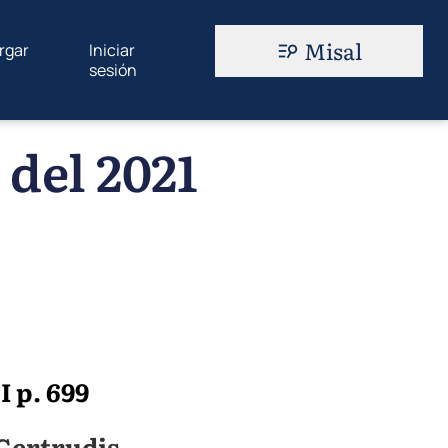
Misal
rgar
Iniciar
sesión
 del 2021
I p. 699
 Gertrudis