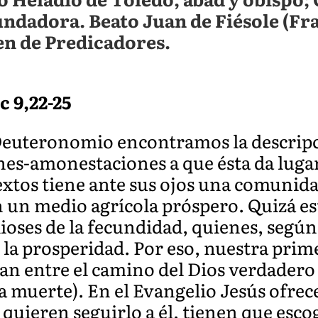
ndadora. Beato Juan de Fiésole (Fra
en de Predicadores.
Lc 9,22-25
 Deuteronomio encontramos la descripció
nes-amonestaciones a que ésta da lugar
textos tiene ante sus ojos una comunid
n un medio agrícola próspero. Quizá e
 dioses de la fecundidad, quienes, segú
 la prosperidad. Por eso, nuestra prime
jan entre el camino del Dios verdadero 
y la muerte). En el Evangelio Jesús ofre
 quieren seguirlo a él, tienen que esco