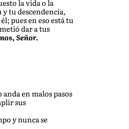
esto la vida o la
tú y tu descendencia,
l; pues en eso está tu
ometió dar a tus
mos, Señor.
o anda en malos pasos
plir sus
empo y nunca se