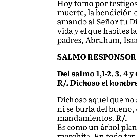
Hoy tomo por testigos a
muerte, la bendición o 
amando al Señor tu Dio
vida y el que habites l
padres, Abraham, Isaa
SALMO RESPONSOR
Del salmo 1,1-2. 3. 4 y 
R/. Dichoso el hombre
Dichoso aquel que no 
ni se burla del bueno,
mandamientos.
R/.
Es como un árbol plant
marchita. En todo ten