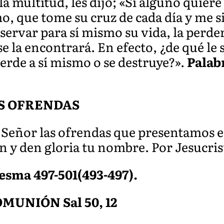
la multitud, les dijo; «Si alguno qui
o, que tome su cruz de cada día y me s
servar para sí mismo su vida, la perder
se la encontrará. En efecto, ¿de qué le
ierde a sí mismo o se destruye?».
Palab
S OFRENDAS
Señor las ofrendas que presentamos en
n y den gloria tu nombre. Por Jesucris
resma 497-501(493-497).
MUNIÓN Sal 50, 12