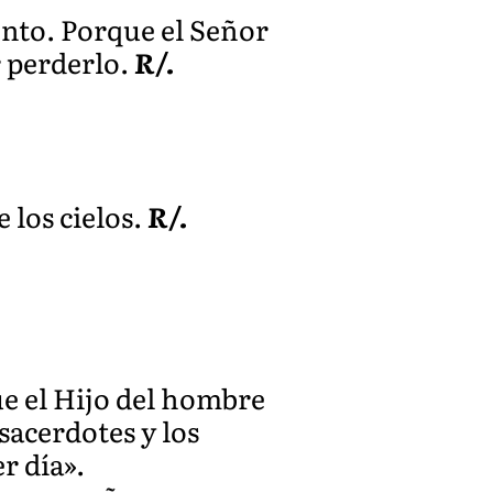
ento. Porque el Señor
r perderlo.
R/.
 los cielos.
R/.
ue el Hijo del hombre
sacerdotes y los
r día».