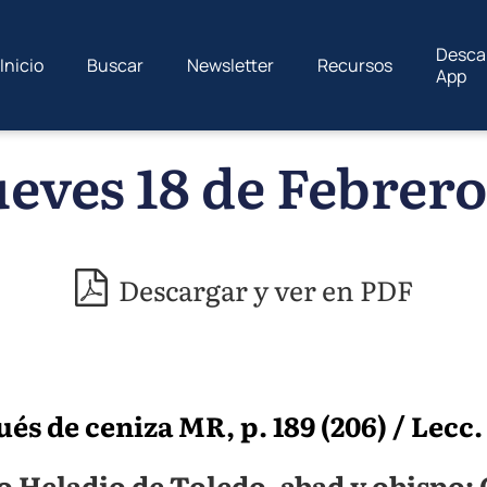
Desca
Inicio
Buscar
Newsletter
Recursos
App
eves 18 de Febrero
Descargar y ver en PDF
 de ceniza MR, p. 189 (206) / Lecc. 
o Heladio de Toledo, abad y obispo;