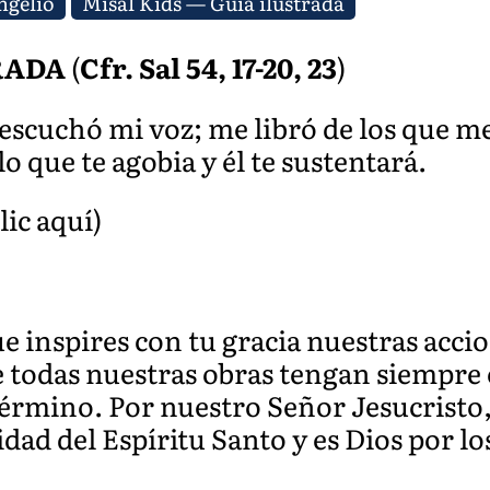
ngelio
Misal Kids — Guía ilustrada
RADA
(
Cfr. Sal 54, 17-20, 23
)
 escuchó mi voz; me libró de los que m
 que te agobia y él te sustentará.
lic aquí)
e inspires con tu gracia nuestras acci
 todas nuestras obras tengan siempre e
término. Por nuestro Señor Jesucristo, 
idad del Espíritu San
to y es Dios por lo