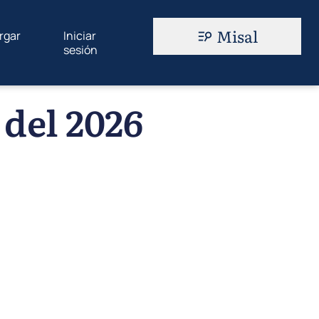
Misal
rgar
Iniciar
sesión
 del 2026