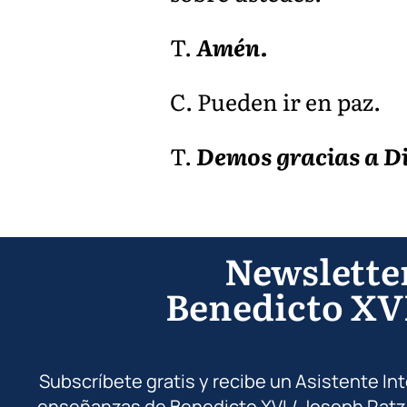
T.
Amén.
C. Pueden ir en paz.
T.
Demos gracias a Di
Newslette
Benedicto XV
Subscríbete gratis y recibe un Asistente In
enseñanzas de Benedicto XVI / Joseph Ratz