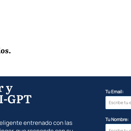
os.
r y
Tu Email:
I-GPT
Tu Nombre:
teligente entrenado con las
inger, que responde con su