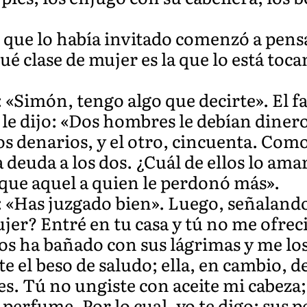
o que lo había invitado comenzó a pens
ué clase de mujer es la que lo está toc
: «Simón, tengo algo que decirte». El f
le dijo: «Dos hombres le debían diner
os denarios, y el otro, cincuenta. Com
a deuda a los dos. ¿Cuál de ellos lo am
ue aquel a quien le perdonó más».
: «Has juzgado bien». Luego, señalando 
jer? Entré en tu casa y tú no me ofreci
los ha bañado con sus lágrimas y me lo
te el beso de saludo; ella, en cambio, 
es. Tú no ungiste con aceite mi cabeza;
 perfume. Por lo cual, yo te digo: sus 