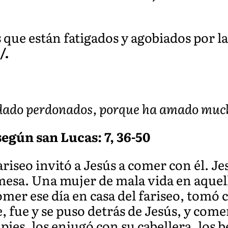
 que están fatigados y agobiados por la 
/.
edado perdonados, porque ha amado muc
egún san Lucas: 7, 36-50
iseo invitó a Jesús a comer con él. Jes
a mesa. Una mujer de mala vida en aque
omer ese día en casa del fariseo, tomó 
 fue y se puso detrás de Jesús, y comen
pies, los enjugó con su cabellera, los b