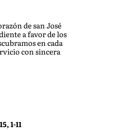
orazón de san José
iente a favor de los
escubramos en cada
rvicio con sincera
5, 1-11