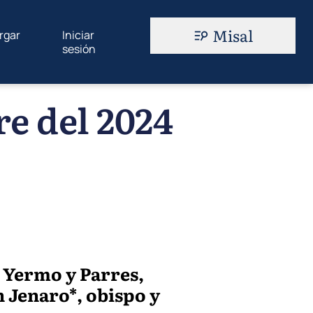
Misal
rgar
Iniciar
sesión
e del 2024
 Yermo y Parres,
 Jenaro*, obispo y