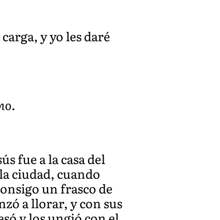
carga, y yo les daré
ho.
ús fue a la casa del
lla ciudad, cuando
consigo un frasco de
zó a llorar, y con sus
esó y los ungió con el