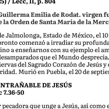
) / Lecc, II, p. 804
Guillerma Emilia de Rodat. virgen 
de la Orden de Santa María de la Merc
de Jalmolonga, Estado de México, el 10
ronto comenzó a irradiar su profunda
 vino a enseñarnos con su ejemplo el a
 desamparados que el Mundo desprecia
ervas del Sagrado Corazón de Jesús y d
ridad. Murió en Puebla, el 20 de septi
ENTRAÑABLE DE JESÚS
Lc 7.36-50
r pecadora que unge a Jesús, así como