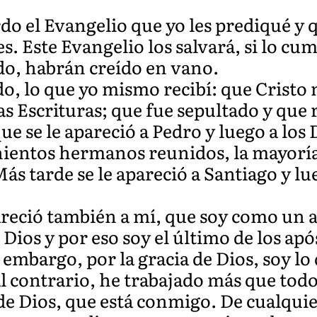
o el Evangelio que yo les prediqué y 
es. Este Evangelio los salvará, si lo cu
o, habrán creído en vano.
do, lo que yo mismo recibí: que Cristo
s Escrituras; que fue sepultado y que re
ue se le apareció a Pedro y luego a los
nientos hermanos reunidos, la mayoría 
ás tarde se le apareció a Santiago y lu
reció también a mí, que soy como un 
e Dios y por eso soy el último de los ap
embargo, por la gracia de Dios, soy lo 
 al contrario, he trabajado más que tod
a de Dios, que está conmigo. De cualqui