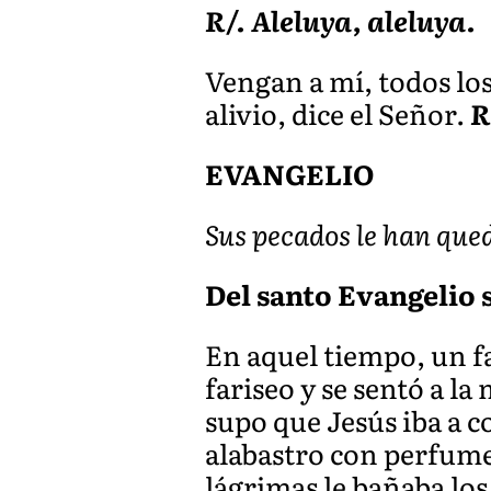
R/. Aleluya, aleluya.
Vengan a mí, todos los
alivio, dice el Señor.
R
EVANGELIO
Sus pecados le han qu
Del santo Evangelio s
En aquel tiempo, un far
fariseo y se sentó a l
supo que Jesús iba a c
alabastro con perfume,
lágrimas le bañaba los 