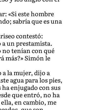
ar: «Si este hombre
ando; sabría que es una
ariseo contestó:
o a un prestamista.
o no tenían con qué
ará más?» Simón le
a la mujer, dijo a
ste agua para los pies,
s ha enjugado con sus
desde que entró, no ha
 ella, en cambio, me
pecados, que son