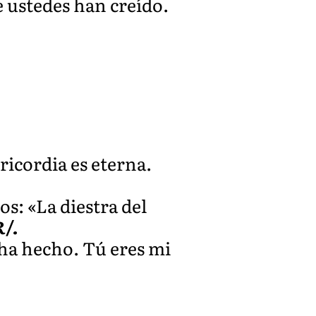
e ustedes han creído.
icordia es eterna.
os: «La diestra del
R/.
 ha hecho. Tú eres mi