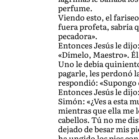
perfume.
Viendo esto, el farise
fuera profeta, sabría q
pecadora».
Entonces Jesús le dijo
«Dímelo, Maestro». Él 
Uno le debía quinient
pagarle, les perdonó l
respondió: «Supongo q
Entonces Jesús le dijo
Simón: «¿Ves a esta mu
mientras que ella me 
cabellos. Tú no me dis
dejado de besar mis pi
ha ungido los pies con