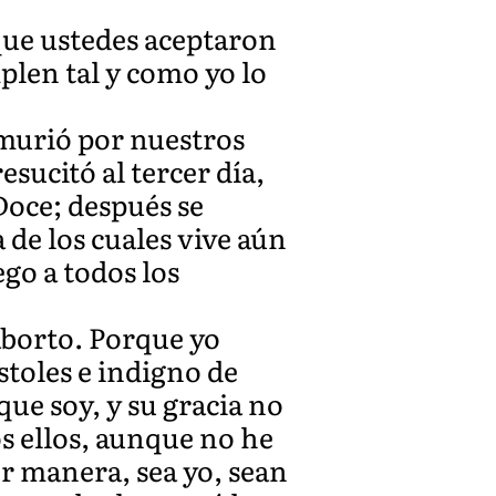
que ustedes aceptaron
mplen tal y como yo lo
 murió por nuestros
sucitó al tercer día,
 Doce; después se
de los cuales vive aún
ego a todos los
aborto. Porque yo
óstoles e indigno de
que soy, y su gracia no
os ellos, aunque no he
er manera, sea yo, sean