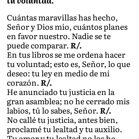
tu voluntad.
Cuántas maravillas has hecho,
Señor y Dios mío, cuántos planes
en favor nuestro. Nadie se te
puede comparar.
R/.
En tus libros se me ordena hacer
tu voluntad; esto es, Señor, lo que
deseo: tu ley en medio de mi
corazón.
R/.
He anunciado tu justicia en la
gran asamblea; no he cerrado mis
labios, tú lo sabes, Señor.
R/.
No callé tu justicia, antes bien,
proclamé tu lealtad y tu auxilio.
Tu amor y tu lealtad no los he