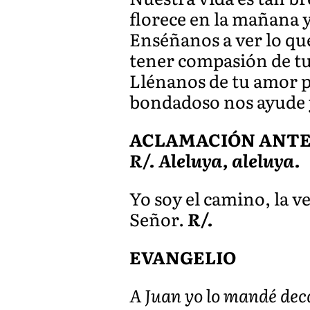
florece en la mañana y
Enséñanos a ver lo que
tener compasión de t
Llénanos de tu amor po
bondadoso nos ayude y
ACLAMACIÓN ANTES 
R/. Aleluya, aleluya.
Yo soy el camino, la ve
Señor.
R/.
EVANGELIO
A Juan yo lo mandé deca