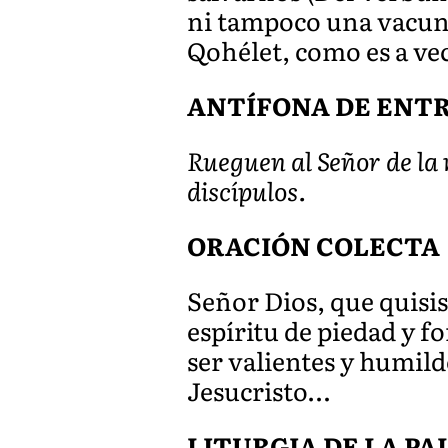
ni tampoco una vacuna 
Qohélet, como es a ve
ANTÍFONA DE ENTRA
Rueguen al Señor de la 
discípulos.
ORACIÓN COLECTA
Señor Dios, que quisis
espíritu de piedad y fo
ser valientes y humil
Jesucristo…
LITURGIA DE LA P