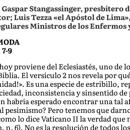
: Gaspar Stangassinger, presbítero 
or; Luis Tezza «el Apóstol de Lima»,
egulares Ministros de los Enfermos 
MODA
, 7-9
hoy proviene del Eclesiastés, uno de l
Biblia. El versículo 2 nos revela por qu
dad!». Es una especie de estribillo, rep
aciedad, inconsistencia y sinsentido de
n habría esperado encontrar una tal af
al pesimismo? Pero tenemos que darno
 como lo dice Vaticano II la verdad que
 n. 6). No es la resolución de todos los