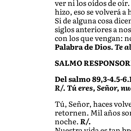
ver ni los oídos de oír
hizo, eso se volverá a
Si de alguna cosa dicen
siglos anteriores a no
con los que vengan: no
Palabra de Dios.
Te a
SALMO RESPONSOR
Del salmo 89,3-4.5-6.1
R/. Tú eres, Señor, nu
Tú, Señor, haces volve
retornen. Mil años so
noche.
R/.
Nuestra vida es tan b