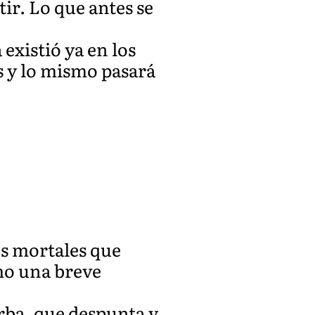
tir. Lo que antes se
 existió ya en los
os y lo mismo pasará
os mortales que
mo una breve
rba, que despunta y