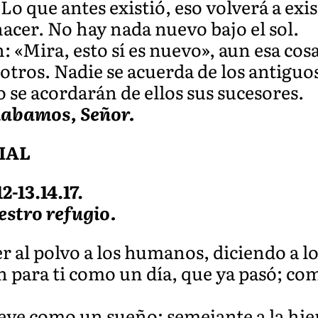
. Lo que antes existió, eso volverá a exis
 hacer. No hay nada nuevo bajo el sol.
: «Mira, esto sí es nuevo», aun esa cosa
sotros. Nadie se acuerda de los antigu
 se acordarán de ellos sus sucesores.
labamos, Señor.
IAL
2-13.14.17.
estro refugio.
r al polvo a los humanos, diciendo a l
n para ti como un día, que ya pasó; co
reve como un sueño; semejante a la hie