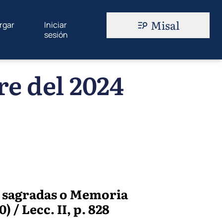
Misal
rgar
Iniciar
sesión
re del 2024
es sagradas o Memoria
 / Lecc. II, p. 828