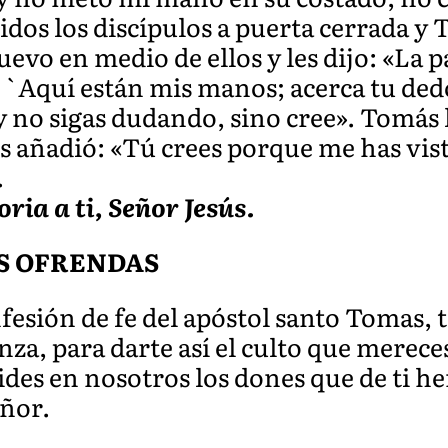
dos los discípulos a puerta cerrada y 
uevo en medio de ellos y les dijo: «La p
: `Aquí están mis manos; acerca tu ded
y no sigas dudando, sino cree». Tomás 
s añadió: «Tú crees porque me has vist
.
oria a ti, Señor Jesús.
S OFRENDAS
esión de fe del apóstol santo Tomas, 
anza, para darte así el culto que merece
es en nosotros los dones que de ti he
eñor.