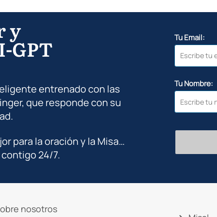
r y
Tu Email:
I-GPT
Tu Nombre:
teligente entrenado con las
inger, que responde con su
ad.
jor para la oración y la Misa…
 contigo 24/7.
obre nosotros