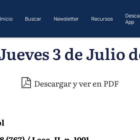
Desca
Inicio
Buscar
Newsletter
Recursos
App
Jueves 3 de Julio d
Descargar y ver en PDF
ol
 (767) / Lecc. II. p. 1091