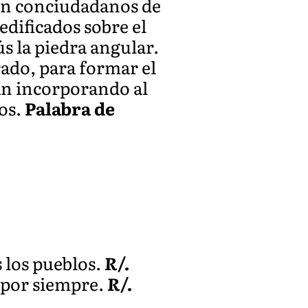
on conciudadanos de
edificados sobre el
ús la piedra angular.
rado, para formar el
van incorporando al
ios.
Palabra de
 los pueblos.
R/.
 por siempre.
R/.