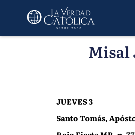
Misal 
JUEVES 3
Santo Tomás, Apóst
Rojo Fiesta MR, p. 778