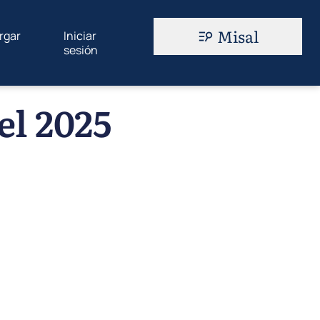
Misal
rgar
Iniciar
sesión
el 2025