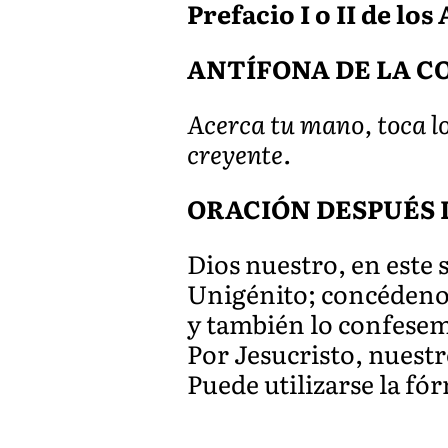
Prefacio I o II de los
ANTÍFONA DE LA COM
Acerca tu mano, toca lo
creyente.
ORACIÓN DESPUÉS 
Dios nuestro, en este
Unigénito; concédenos
y también lo confesemo
Por Jesucristo, nuest
Puede utilizarse la fó