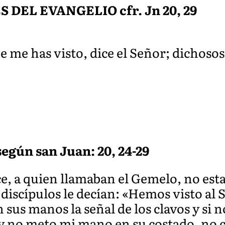
DEL EVANGELIO cfr. Jn 20, 29
 me has visto, dice el Señor; dichosos
egún san Juan: 20, 24-29
e, a quien llamaban el Gemelo, no est
 discípulos le decían: «Hemos visto al S
n sus manos la señal de los clavos y si 
 y no meto mi mano en su costado, no 