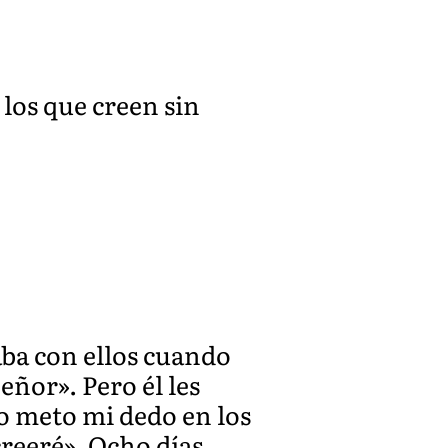
 los que creen sin
aba con ellos cuando
eñor». Pero él les
no meto mi dedo en los
creeré». Ocho días