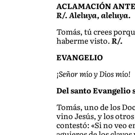
ACLAMACIÓN ANTES 
R/. Aleluya, aleluya.
Tomás, tú crees porque
haberme visto.
R/.
EVANGELIO
¡Señor mío y Dios mío!
Del santo Evangelio s
Tomás, uno de los Doc
vino Jesús, y los otros
contestó: «Si no veo e
agujeros de los clavos