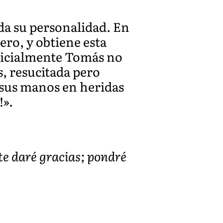
da su personalidad. En
ro, y obtiene esta
 Inicialmente Tomás no
s, resucitada pero
y sus manos en heridas
!».
y te daré gracias; pondré