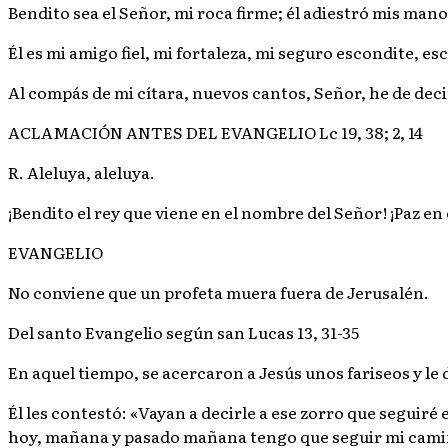
Bendito sea el Señor, mi roca firme; él adiestró mis mano
Él es mi amigo fiel, mi fortaleza, mi seguro escondite, e
Al compás de mi cítara, nuevos cantos, Señor, he de decirte
ACLAMACIÓN ANTES DEL EVANGELIO Lc 19, 38; 2, 14
R. Aleluya, aleluya.
¡Bendito el rey que viene en el nombre del Señor! ¡Paz en el
EVANGELIO
No conviene que un profeta muera fuera de Jerusalén.
Del santo Evangelio según san Lucas 13, 31-35
En aquel tiempo, se acercaron a Jesús unos fariseos y le
Él les contestó: «Vayan a decirle a ese zorro que segui
hoy, mañana y pasado mañana tengo que seguir mi camin