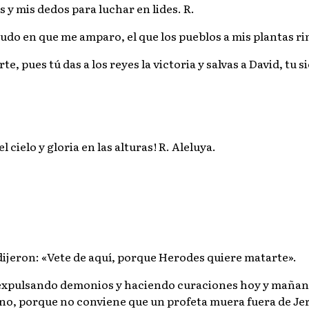
s y mis dedos para luchar en lides. R.
scudo en que me amparo, el que los pueblos a mis plantas ri
, pues tú das a los reyes la victoria y salvas a David, tu s
 cielo y gloria en las alturas! R. Aleluya.
 dijeron: «Vete de aquí, porque Herodes quiere matarte».
ré expulsando demonios y haciendo curaciones hoy y mañana
o, porque no conviene que un profeta muera fuera de Je