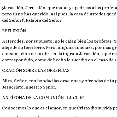
¡Jerusalén, Jerusalén, que matas y apedreas a los profetas
pero tú no has querido! Así pues, la casa de ustedes qued
del Señor!’. Palabra del Señor.
REFLEXIÓN
A Herodes, por supuesto, no le caían bien los profetas. 
aleje de su territorio. Pero ninguna amenaza, por más gra
consumación de su obra en la ingrata Jerusalén, «que mat
correspondido, como de hecho le sucedió en el caso de s
ORACIÓN SOBRE LAS OFRENDAS
Mira, Señor, con bondad las oraciones y ofrendas de tu p
Jesucristo, nuestro Señor.
ANTÍFONA DE LA COMUNIÓN 1 Jn 3, 16
Conocemos lo que es el amor, en que Cristo dio su vida 