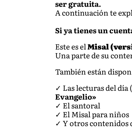
ser gratuita.
A continuación te ex
Si ya tienes un cuent
Este es el
Misal (ver
Una parte de su conten
También están dispon
✓ Las lecturas del día
Evangelio»
✓ El santoral
✓ El Misal para niños
✓ Y otros contenidos d