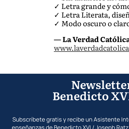
✓ Letra grande y cóm
✓ Letra Literata, dis
✓ Modo oscuro o claro
— La Verdad Católic
www.laverdadcatolica
Newslette
Benedicto XV
Subscríbete gratis y recibe un Asistente In
enseñanzas de Benedicto XVI / Joseph Ratz