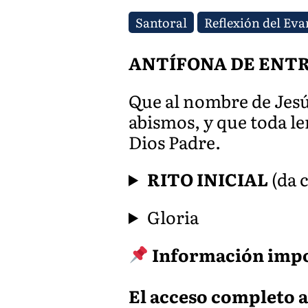
Santoral
Reflexión del Eva
ANTÍFONA DE ENT
Que al nombre de Jesús 
abismos, y que toda le
Dios Padre.
RITO INICIAL
(da c
Gloria
Información imp
El acceso completo a