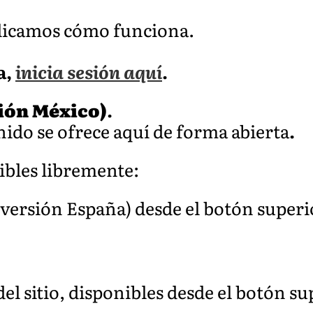
plicamos cómo funciona.
a,
inicia sesión aquí
.
sión México)
.
ido se ofrece aquí de forma abierta
.
ibles libremente:
 (versión España) desde el botón super
el sitio, disponibles desde el botón s