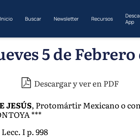
Desca
Inicio
Buscar
Newsletter
Recursos
App
ueves 5 de Febrero 
Descargar y ver en PDF
E JESÚS
, Protomártir Mexicano o c
NTOYA ***
 Lecc. I p. 998