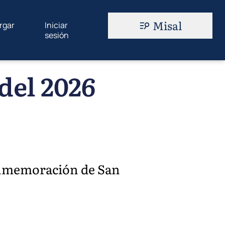
Misal
rgar
Iniciar
sesión
del 2026
onmemoración de San