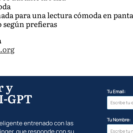
oda
eñada para una lectura cómoda en panta
 según prefieras
a
.org
r y
Tu Email:
I-GPT
Tu Nombre:
teligente entrenado con las
inger, que responde con su