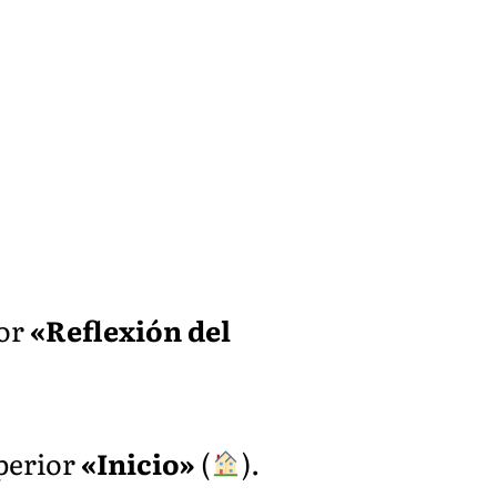
ior
«Reflexión del
uperior
«Inicio»
(
).