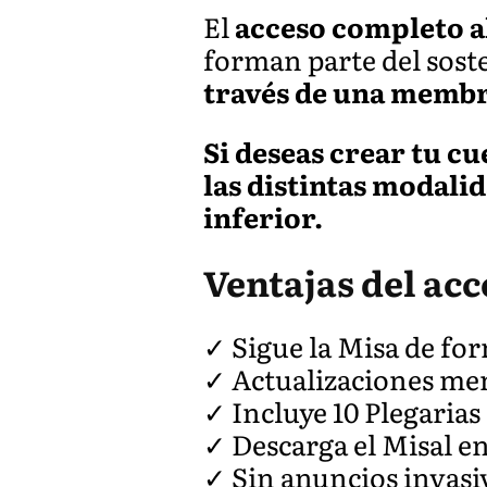
El
acceso completo a
forman parte del soste
través de una membre
Si deseas crear tu c
las distintas modali
inferior.
Ventajas del ac
✓ Sigue la Misa de for
✓ Actualizaciones me
✓ Incluye 10 Plegarias
✓ Descarga el Misal e
✓ Sin anuncios invasi