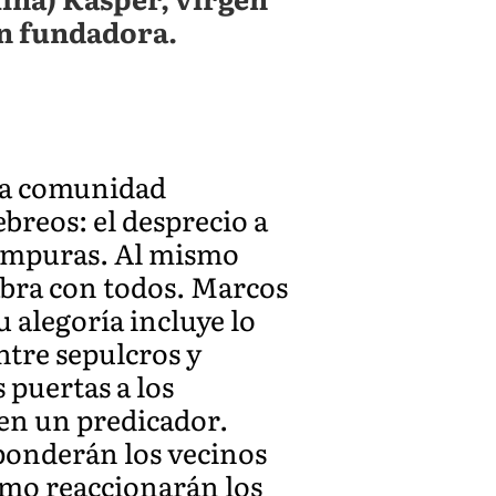
en fundadora.
una comunidad
ebreos: el desprecio a
o impuras. Al mismo
abra con todos. Marcos
 alegoría incluye lo
tre sepulcros y
s puertas a los
 en un predicador.
ponderán los vecinos
ómo reaccionarán los