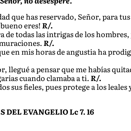
 Señor, no desespere.
ad que has reservado, Señor, para tus 
é bueno eres!
R/.
 de todas las intrigas de los hombres,
urmuraciones.
R/.
que en mis horas de angustia ha prodig
, llegué a pensar que me habías quitad
egarias cuando clamaba a ti.
R/.
 sus fieles, pues protege a los leales y
DEL EVANGELIO Lc 7. 16