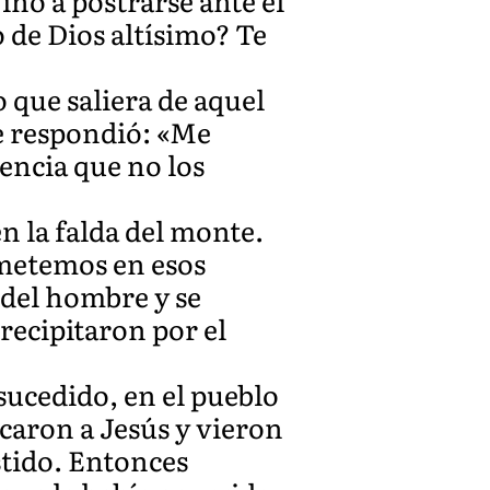
ino a postrarse ante él
o de Dios altísimo? Te
 que saliera de aquel
e respondió: «Me
encia que no los
n la falda del monte.
a metemos en esos
 del hombre y se
precipitaron por el
sucedido, en el pueblo
rcaron a Jesús y vieron
stido. Entonces