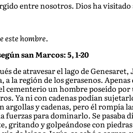
gido entre nosotros. Dios ha visitado
de este hombre.
según san Marcos: 5, 1-20
és de atravesar el lago de Genesaret, J
lla, a la región de los gerasenos. Apena
 el cementerio un hombre poseído por
cros. Ya ni con cadenas podían sujetarl
n argollas y cadenas, pero él rompía l
nía fuerzas para dominarlo. Se pasaba d
te, gritando y golpeándose con piedras