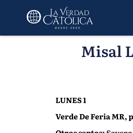
Misal L
LUNES 1
Verde De Feria MR, p. 
Otros santos:
Severo 