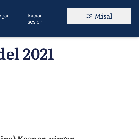
Misal
rgar
Iniciar
sesión
del 2021
ina) Kasper, virgen