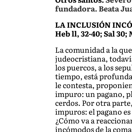
fundadora. Beata Jua
LA INCLUSIÓN IN
Heb ll, 32-40; Sal 30; 
La comunidad a la que
judeocristiana, todavía
los puercos, a los sep
tiempo, está profunda
le contesta, proponien
impuro: un pagano, pl
cerdos. Por otra parte,
impuros: el pagano es
¿Cómo va a reacciona
incómodos de la comar