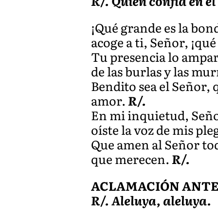
R/. Quien confía en el
¡Qué grande es la bond
acoge a ti, Señor, ¡qu
Tu presencia lo ampara
de las burlas y las m
Bendito sea el Señor, 
amor.
R/.
En mi inquietud, Señor
oíste la voz de mis pl
Que amen al Señor todos
que merecen.
R/.
ACLAMACIÓN ANTES 
R/. Aleluya, aleluya.