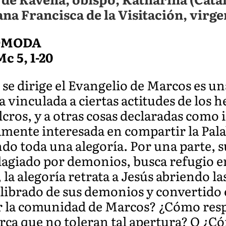
na Francisca de la Visitación, virg
CÓMODA
Mc 5, 1-20
 se dirige el Evangelio de Marcos es 
 vinculada a ciertas actitudes de los h
ulcros, y a otras cosas declaradas com
mente interesada en compartir la Pal
do toda una alegoría. Por una parte, su
agiado por demonios, busca refugio en
 la alegoría retrata a Jesús abriendo la
 librado de sus demonios y convertido
r la comunidad de Marcos? ¿Cómo res
ca que no toleran tal apertura? O ¿C