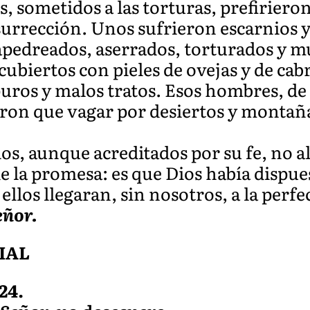
 sometidos a las torturas, prefirieron
esurrección. Unos sufrieron escarnios y
 apedreados, aserrados, torturados y m
ubiertos con pieles de ovejas y de cabr
ros y malos tratos. Esos hombres, de 
ron que vagar por desiertos y montaña
os, aunque acreditados por su fe, no a
 la promesa: es que Dios había dispue
ellos llegaran, sin nosotros, a la perf
eñor.
IAL
24.