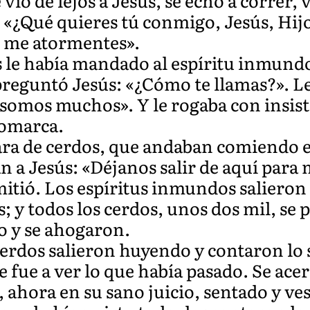
o de lejos a Jesús, se echó a correr, v
o: «¿Qué quieres tú conmigo, Jesús, Hij
o me atormentes».
s le había mandado al espíritu inmundo
reguntó Jesús: «¿Cómo te llamas?». L
somos muchos». Y le rogaba con insist
comarca.
iara de cerdos, que andaban comiendo e
an a Jesús: «Déjanos salir de aquí par
rmitió. Los espíritus inmundos salieron
; y todos los cerdos, unos dos mil, se 
go y se ahogaron.
cerdos salieron huyendo y contaron lo 
e fue a ver lo que había pasado. Se ace
 ahora en su sano juicio, sentado y ve