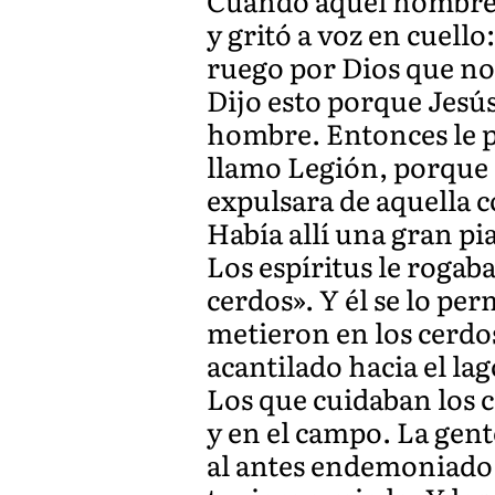
Cuando aquel hombre vi
y gritó a voz en cuell
ruego por Dios que n
Dijo esto porque Jesú
hombre. Entonces le p
llamo Legión, porque 
expulsara de aquella 
Había allí una gran p
Los espíritus le rogab
cerdos». Y él se lo pe
metieron en los cerdos
acantilado hacia el la
Los que cuidaban los 
y en el campo. La gent
al antes endemoniado,