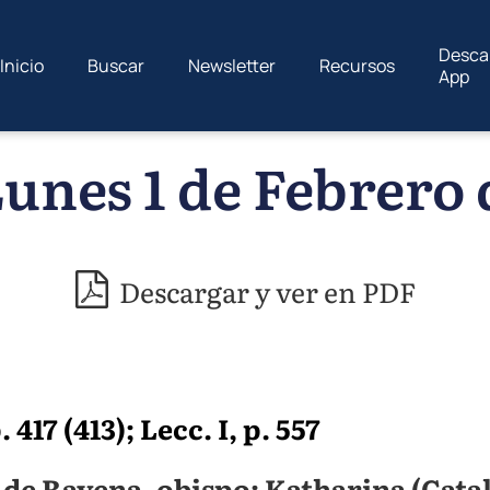
Desca
Inicio
Buscar
Newsletter
Recursos
App
unes 1 de Febrero 
Descargar y ver en PDF
417 (413); Lecc. I, p. 557
de Ravena, obispo; Katharina (Catal