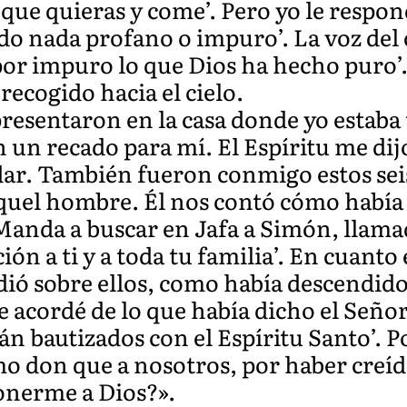
que quieras y come’. Pero yo le respon
o nada profano o impuro’. La voz del 
or impuro lo que Dios ha hecho puro’. 
recogido hacia el cielo.
presentaron en la casa donde yo estaba
n un recado para mí. El Espíritu me di
udar. También fueron conmigo estos se
uel hombre. Él nos contó cómo había vi
‘Manda a buscar en Jafa a Simón, llama
ación a ti y a toda tu familia’. En cuanto
ió sobre ellos, como había descendido
 acordé de lo que había dicho el Señor
n bautizados con el Espíritu Santo’. Por
mo don que a nosotros, por haber creíd
onerme a Dios?».