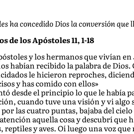
es ha concedido Dios la conversión que ll
s de los Apóstoles 11, 1-18
apóstoles y los hermanos que vivían en
os habían recibido la palabra de Dios
ncidados le hicieron reproches, dicien
isos y has comido con ellos»
tó desde el principio lo que le había p
ción, cuando tuve una visión y vi algo
por las cuatro puntas, bajaba del ciel
tención aquella cosa y descubrí que ha
, reptiles y aves. Oí luego una voz que