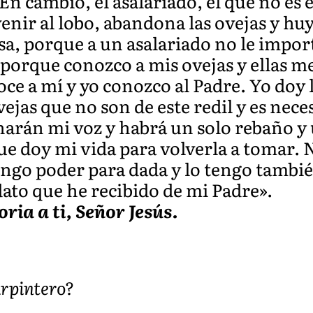
 En cambio, el asalariado, el que no es 
enir al lobo, abandona las ovejas y huye
rsa, porque a un asalariado no le impor
 porque conozco a mis ovejas y ellas m
e a mí y yo conozco al Padre. Yo doy l
jas que no son de este redil y es neces
harán mi voz y habrá un solo rebaño y 
 doy mi vida para volverla a tomar. Na
ngo poder para dada y lo tengo tambié
ato que he recibido de mi Padre».
oria a ti, Señor Jesús.
carpintero?