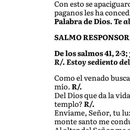
Con esto se apaciguaro
paganos les ha concedi
Palabra de Dios.
Te a
SALMO RESPONSOR
De los salmos 41, 2-3; y
R/. Estoy sediento del
Como el venado busca el
mío.
R/.
Del Dios que da la vid
templo?
R/.
Envíame, Señor, tu luz
monte santo me conduz
Al altar del Señor me a