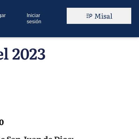
Misal
gar
Iniciar
sesión
l 2023
0
e San Juan de Dios;