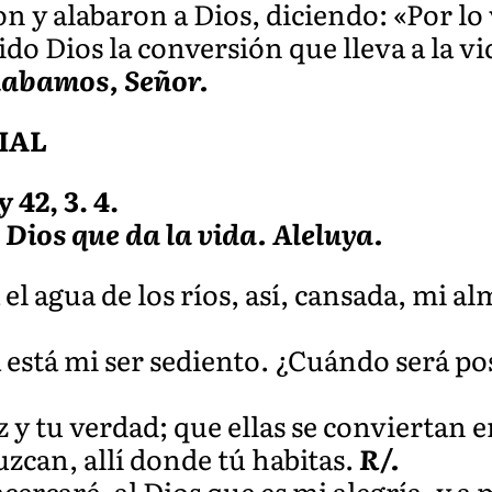
n y alabaron a Dios, diciendo: «Por lo 
do Dios la conversión que lleva a la vi
labamos, Señor.
IAL
 42, 3. 4.
 Dios que da la vida. Aleluya.
 agua de los ríos, así, cansada, mi alm
a está mi ser sediento. ¿Cuándo será po
 y tu verdad; que ellas se conviertan e
can, allí donde tú habitas.
R/.
cercaré, al Dios que es mi alegría, y a m