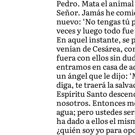
Pedro. Mata el animal 
Señor. Jamás he comid
nuevo: ‘No tengas tú p
veces y luego todo fue 
En aquel instante, se 
venían de Cesárea, co
fuera con ellos sin d
entramos en casa de aq
un ángel que le dijo: 
diga, te traerá la salv
Espíritu Santo descend
nosotros. Entonces me
agua; pero ustedes será
ha dado a ellos el mis
¿quién soy yo para op