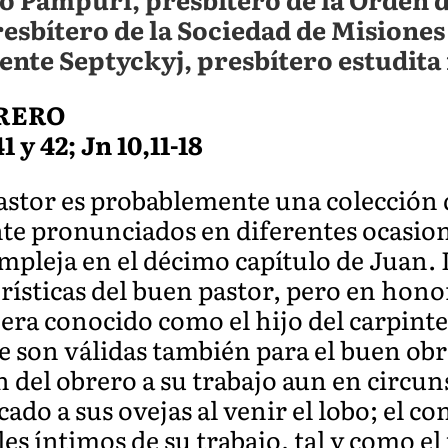
resbítero de la Sociedad de Misiones
ente Septyckyj, presbítero estudita
BRERO
 y 42; Jn 10,11-18
pastor es probablemente una colección 
te pronunciados en diferentes ocasion
pleja en el décimo capítulo de Juan. 
erísticas del buen pastor, pero en hono
ra conocido como el hijo del carpinter
 son válidas también para el buen obr
 del obrero a su trabajo aun en circuns
cado a sus ovejas al venir el lobo; el 
les íntimos de su trabajo, tal y como el