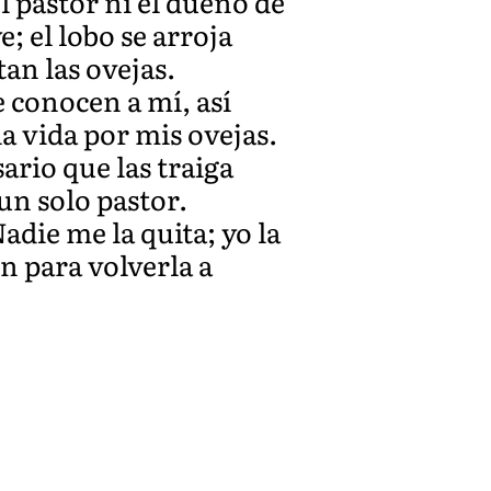
el pastor ni el dueño de
; el lobo se arroja
tan las ovejas.
e conocen a mí, así
a vida por mis ovejas.
ario que las traiga
un solo pastor.
die me la quita; yo la
n para volverla a