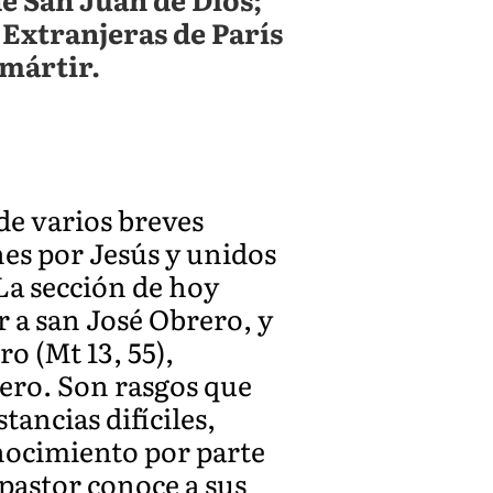
 Extranjeras de París
 mártir.
de varios breves
es por Jesús y unidos
La sección de hoy
r a san José Obrero, y
o (Mt 13, 55),
ero. Son rasgos que
tancias difíciles,
conocimiento por parte
 pastor conoce a sus