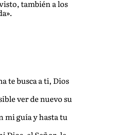
visto, también a los
da».
a te busca a ti, Dios
sible ver de nuevo su
n mi guía y hasta tu
i Dios, el Señor, le