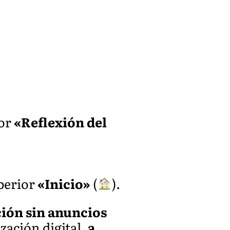
ior
«Reflexión del
uperior
«Inicio»
(
).
ión sin anuncios
zación digital,
a