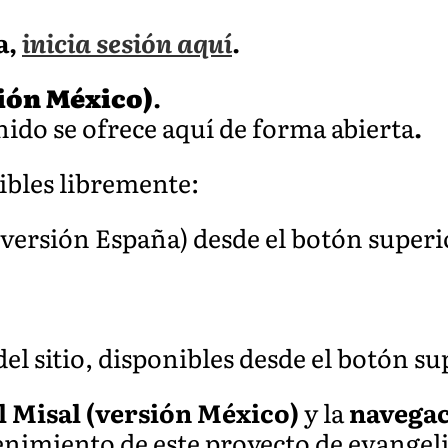
a,
inicia sesión aquí
.
sión México)
.
ido se ofrece aquí de forma abierta
.
ibles libremente:
 (versión España) desde el botón super
el sitio, disponibles desde el botón s
l Misal (versión México)
y la
navegac
nimiento de este proyecto de evangeli