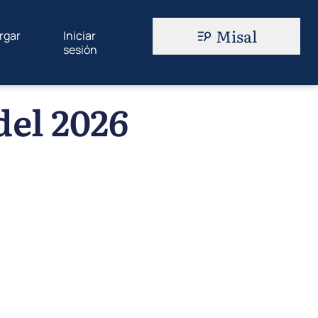
Misal
rgar
Iniciar
sesión
del 2026