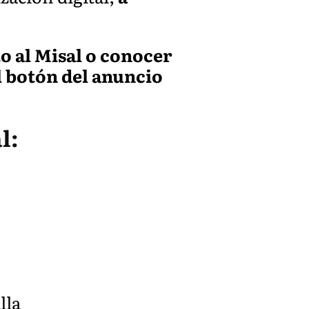
to al Misal o conocer
l botón del anuncio
l:
lla