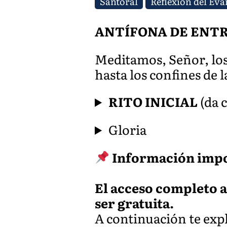
Santoral
Reflexión del Eva
ANTÍFONA DE ENTRADA
Meditamos, Señor, los
hasta los confines de l
RITO INICIAL
(da c
Gloria
Información imp
El acceso completo a
ser gratuita.
A continuación te ex