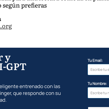
 según prefieras
a
.org
r y
Tu Email:
I-GPT
Tu Nombre:
teligente entrenado con las
inger, que responde con su
ad.