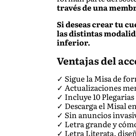
través de una membre
Si deseas crear tu c
las distintas modali
inferior.
Ventajas del ac
✓ Sigue la Misa de for
✓ Actualizaciones me
✓ Incluye 10 Plegarias
✓ Descarga el Misal e
✓ Sin anuncios invasi
✓ Letra grande y cóm
✓ Letra Literata, dis