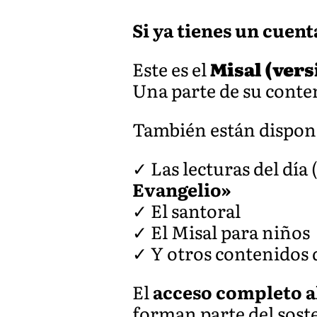
Si ya tienes un cuent
Este es el
Misal (ver
Una parte de su conten
También están dispon
✓ Las lecturas del día
Evangelio»
✓ El santoral
✓ El Misal para niños
✓ Y otros contenidos d
El
acceso completo a
forman parte del soste