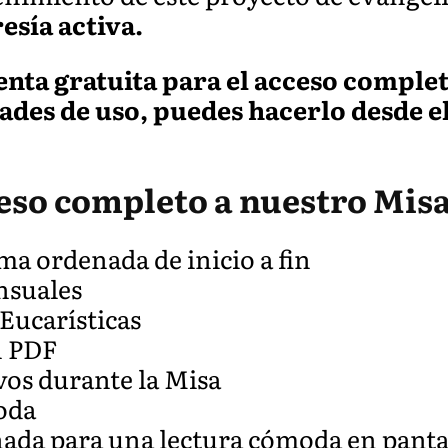
sía activa.
uenta gratuita para el acceso comple
dades de uso, puedes hacerlo desde e
ceso completo a nuestro Misa
ma ordenada de inicio a fin
nsuales
 Eucarísticas
n PDF
vos durante la Misa
oda
eñada para una lectura cómoda en panta