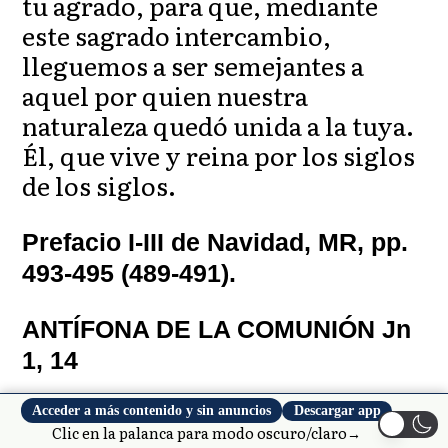
tu agrado, para que, mediante
este sagrado intercambio,
lleguemos a ser semejantes a
aquel por quien nuestra
naturaleza quedó unida a la tuya.
Él, que vive y reina por los siglos
de los siglos.
Prefacio I-III de Navidad, MR, pp.
493-495 (489-491).
ANTÍFONA DE LA COMUNIÓN Jn
1, 14
El Verbo se hizo hombre y hemos
Acceder a más contenido y sin anuncios
Descargar app
Clic en la palanca para modo oscuro/claro→
visto su gloria.