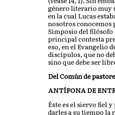
(véase 14, 1). Sin emb
género literario muy u
en la cual Lucas estab
nosotros conocemos po
Simposio del filósofo P
principal contesta p
eso, en el Evangelio 
discípulos, que no deb
sino que debe ser libr
Del Común de pastores
ANTÍFONA DE ENTRAD
Éste es el siervo fiel 
darles a su tiempo la 