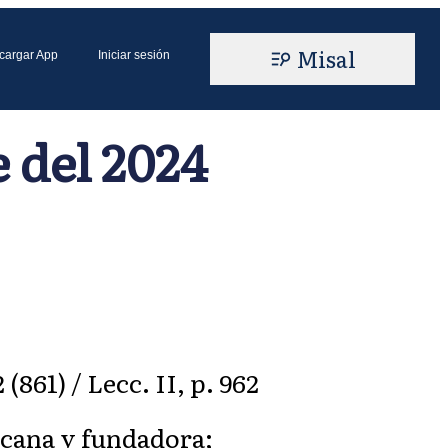
Misal
cargar App
Iniciar sesión
 del 2024
61) / Lecc. II, p. 962
scana y fundadora;