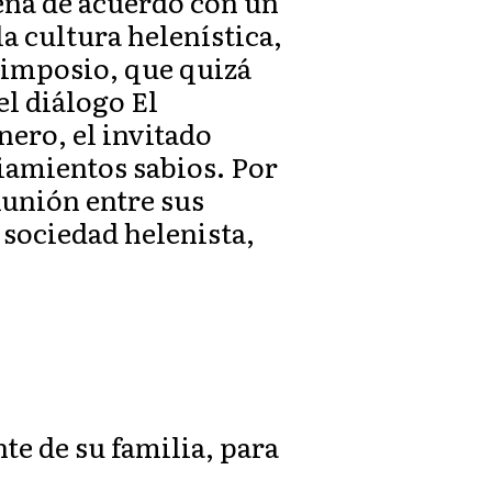
cena de acuerdo con un
la cultura helenística,
 simposio, que quizá
l diálogo El
énero, el invitado
iamientos sabios. Por
munión entre sus
 sociedad helenista,
nte de su familia, para