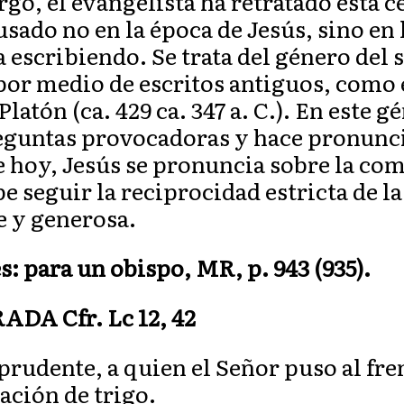
argo, el evangelista ha retratado esta 
sado no en la época de Jesús, sino en 
a escribiendo. Se trata del género del
r medio de escritos antiguos, como e
latón (ca. 429 ca. 347 a. C.). En este g
reguntas provocadoras y hace pronunc
de hoy, Jesús se pronuncia sobre la co
e seguir la reciprocidad estricta de la
e y generosa.
: para un obispo, MR, p. 943 (935).
A Cfr. Lc 12, 42
y prudente, a quien el Señor puso al fre
ración de trigo.