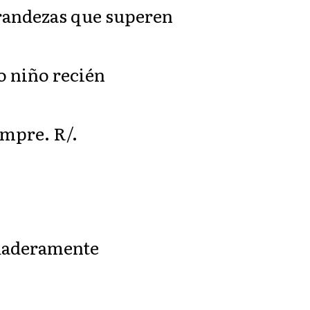
grandezas que superen
o niño recién
empre. R/.
erdaderamente