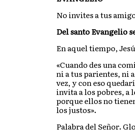
No invites a tus amigo
Del santo Evangelio se
En aquel tiempo, Jesús
«Cuando des una comid
ni a tus parientes, ni 
vez, y con eso quedar
invita a los pobres, a l
porque ellos no tiene
los justos».
Palabra del Señor. Gl