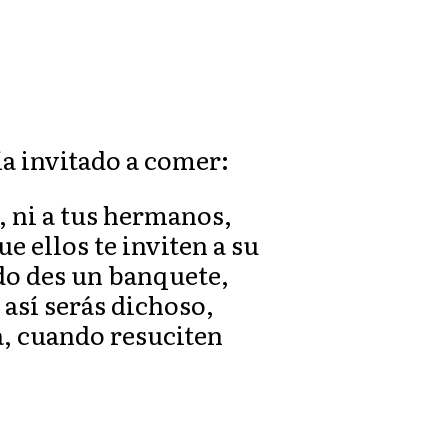
bía invitado a comer:
, ni a tus hermanos,
ue ellos te inviten a su
do des un banquete,
y así serás dichoso,
á, cuando resuciten