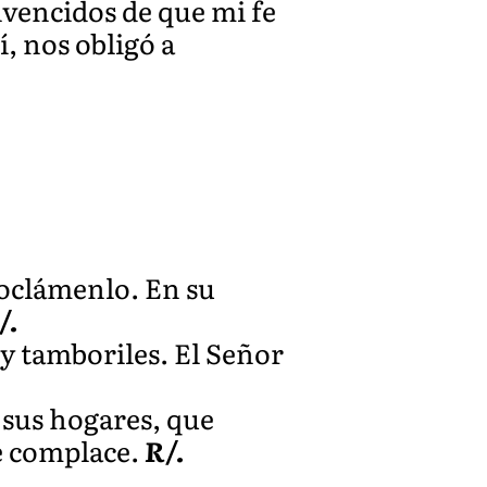
onvencidos de que mi fe
í, nos obligó a
roclámenlo. En su
/.
y tamboriles. El Señor
o sus hogares, que
se complace.
R/.