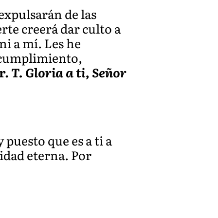
 expulsarán de las
rte creerá dar culto a
ni a mí. Les he
u cumplimiento,
r.
T. Gloria a ti, Señor
 puesto que es a ti a
cidad eterna. Por