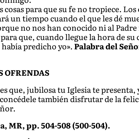
s cosas para que su fe no tropiece. Los
ará un tiempo cuando el que les dé mue
orque no nos han conocido ni al Padre 
s para que, cuando llegue la hora de s
o había predicho yo».
Palabra del Seño
S OFRENDAS
s que, jubilosa tu Iglesia te presenta, y
 concédele también disfrutar de la feli
eñor.
a, MR, pp. 504-508 (500-504).