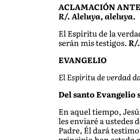
ACLAMACIÓN ANTES D
R/. Aleluya, aleluya.
El Espíritu de la verd
serán mis testigos.
R/.
EVANGELIO
El Espíritu de verdad d
Del santo Evangelio s
En aquel tiempo, Jesús
les enviaré a ustedes d
Padre, Él dará testim
principio han estado