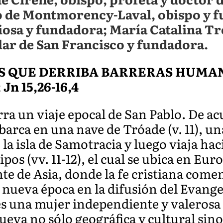
o de Montmorency-Laval, obispo y f
iosa y fundadora; María Catalina Tro
ar de San Francisco y fundadora.
OS QUE DERRIBA BARRERAS HUMA
; Jn 15,26-16,4
rra un viaje epocal de San Pablo. De a
mbarca en una nave de Tróade (v. 11), u
 la isla de Samotracia y luego viaja hac
lipos (vv. 11-12), el cual se ubica en Eu
te de Asia, donde la fe cristiana comen
ueva época en la difusión del Evangel
s una mujer independiente y valerosa l
ueva no sólo geográfica y cultural sin