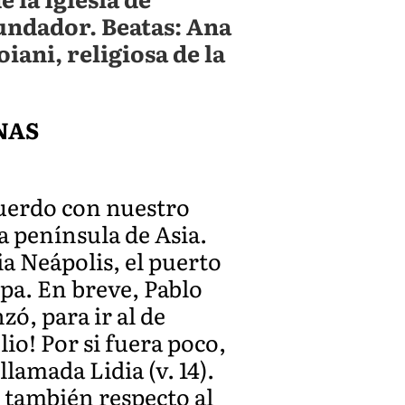
undador. Beatas: Ana
iani, religiosa de la
NAS
cuerdo con nuestro
na península de Asia.
ia Neápolis, el puerto
ropa. En breve, Pablo
zó, para ir al de
io! Por si fuera poco,
lamada Lidia (v. 14).
o también respecto al