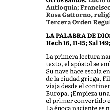
Antioquía; Francisc
Rosa Gattorno, relig
Tercera Orden Regul
LA PALABRA DE DI
Hech 16, 11-15; Sal 149
La primera lectura na
texto, el apóstol se e
Su nave hace escala en
de la ciudad griega, Fi
viaja desde el continen
Europa. ¡Empieza una n
el primer convertido e
La época naciente es n