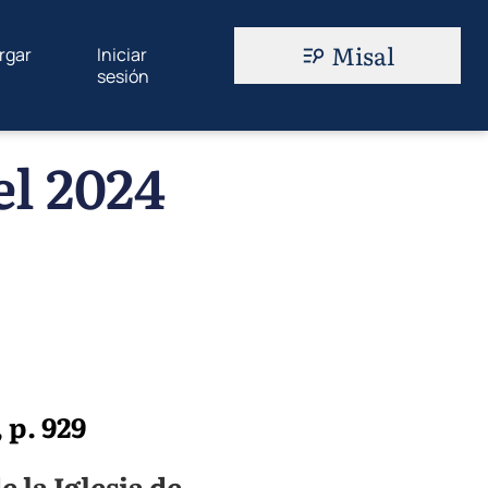
Misal
rgar
Iniciar
sesión
el 2024
 p. 929
 la Iglesia de