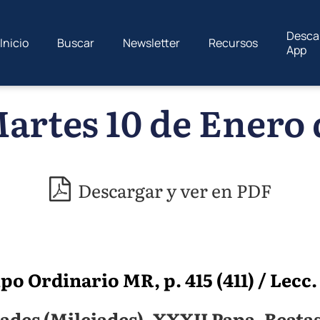
Desca
Inicio
Buscar
Newsletter
Recursos
App
artes 10 de Enero 
Descargar y ver en PDF
o Ordinario MR, p. 415 (411) / Lecc. 
des (Milciades), XXXII Papa. Beatas