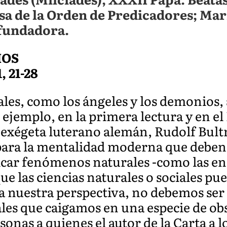
a de la Orden de Predicadores; Mar
fundadora.
IOS
, 21-28
uales, como los ángeles y los demonios
r ejemplo, en la primera lectura y en e
 exégeta luterano alemán, Rudolf Bult
para la mentalidad moderna que deben
icar fenómenos naturales -como las e
 que las ciencias naturales o sociales 
ea nuestra perspectiva, no debemos ser
es que caigamos en una especie de obse
sonas a quienes el autor de la Carta a l