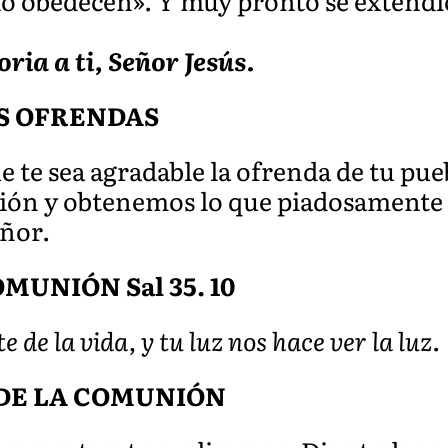
lo obedecen». Y muy pronto se extendi
oria a ti, Señor Jesús.
S OFRENDAS
 te sea agradable la ofrenda de tu pueb
ación y obtenemos lo que piadosamente
eñor.
MUNIÓN Sal 35. 10
te de la vida, y tu luz nos hace ver la luz.
DE LA COMUNIÓN