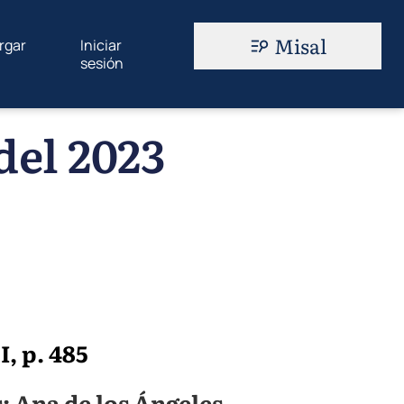
Misal
rgar
Iniciar
sesión
del 2023
I, p. 485
: Ana de los Ángeles