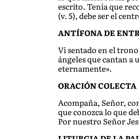
escrito. Tenía que re
(v. 5), debe ser el ce
ANTÍFONA DE ENT
Vi sentado en el trono
ángeles que cantan a 
eternamente».
ORACIÓN COLECTA
Acompaña, Señor, con c
que conozca lo que deb
Por nuestro Señor Je
LITURGIA DE LA P