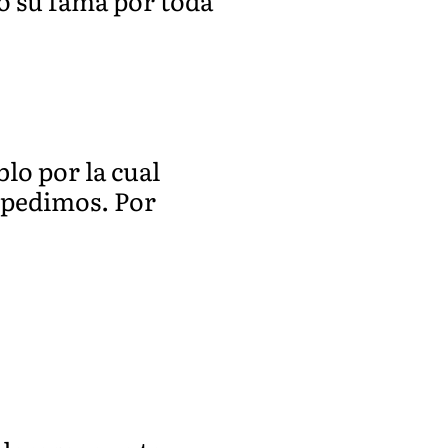
ó su fama por toda
lo por la cual
 pedimos. Por