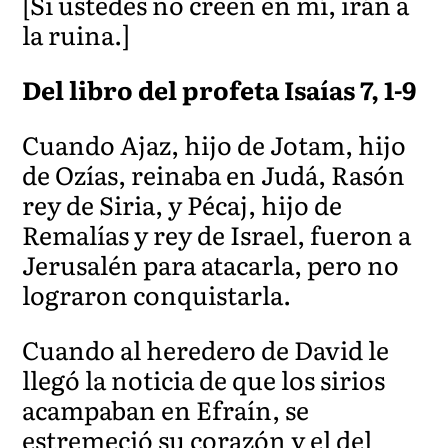
[Si ustedes no creen en mí, irán a
la ruina.]
Del libro del profeta Isaías 7, 1-9
Cuando Ajaz, hijo de Jotam, hijo
de Ozías, reinaba en Judá, Rasón
rey de Siria, y Pécaj, hijo de
Remalí
as y
rey de Israel, fueron a
Jerusalén para atacarla, pero no
lograron conquistarla.
Cuando al here
dero de David le
llegó la noticia de que los sirios
acampaban en Efraín, se
estremeció su
corazón y el del