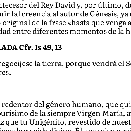
ntecesor del Rey David y, por último, d
uir tal creencia al autor de Génesis, ya
 original de la frase «hasta que venga a
dad entre diferentes momentos de la hi
A Cfr. Is 49, 13
 regocíjese la tierra, porque vendrá el 
res.
y redentor del género humano, que quis
urísimo de la siempre Virgen María, at
az que tu Unigénito, revestido de nue
pes de su vida divina. Él, que vive y r