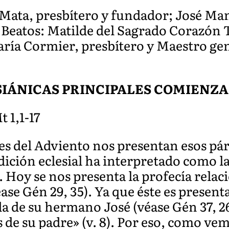
 Mata, presbítero y fundador; José Man
 Beatos: Matilde del Sagrado Corazón T
ría Cormier, presbítero y Maestro gen
SIÁNICAS PRINCIPALES COMIENZ
t 1,1-17
res del Adviento nos presentan esos pá
ición eclesial ha interpretado como la
. Hoy se nos presenta la profecía relac
véase Gén 29, 35). Ya que éste es pres
ida de su hermano José (véase Gén 37, 2
os de su padre» (v. 8). Por eso, como v