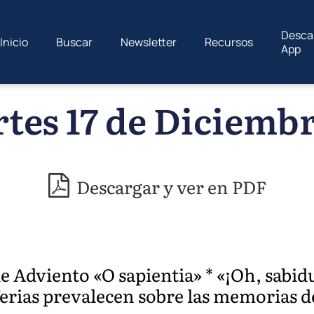
Desca
Inicio
Buscar
Newsletter
Recursos
App
tes 17 de Diciembr
Descargar y ver en PDF
Adviento «O sapientia» * «¡Oh, sabidur
s ferias prevalecen sobre las memorias d