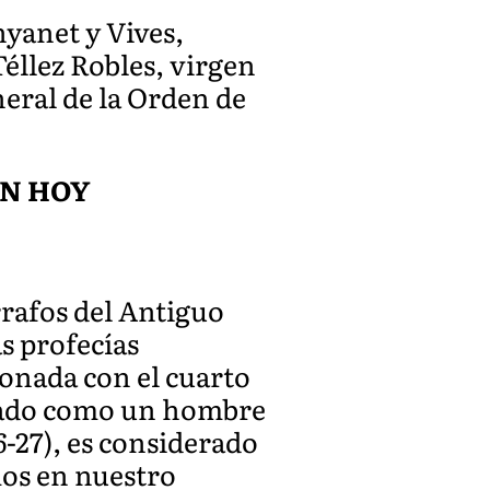
yanet y Vives,
éllez Robles, virgen
eral de la Orden de
AN HOY
rrafos del Antiguo
s profecías
ionada con el cuarto
entado como un hombre
6-27), es considerado
emos en nuestro