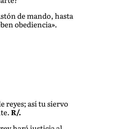
bastón de mando, hasta
eben obediencia».
e reyes; así tu siervo
nte.
R/.
rey hará justicia al