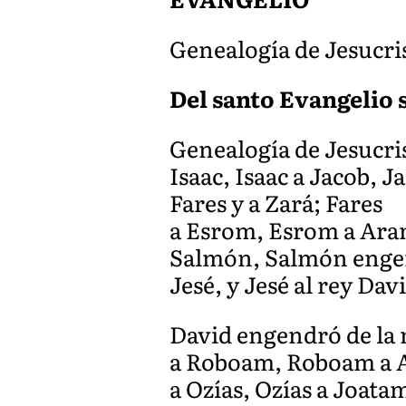
Genealogía de Jesucris
Del santo Evangelio s
Genealogía de Jesucri
Isaac, Isaac a Jacob, 
Fares y a Zará; Fares
a Esrom, Esrom a Ara
Salmón, Salmón engen
Jesé, y Jesé al rey Dav
David engendró de la
a Roboam, Roboam a Ab
a Ozías, Ozías a Joata