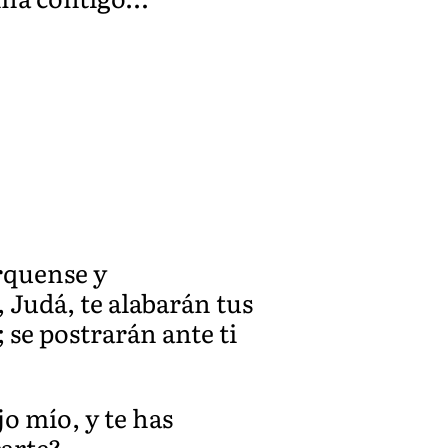
érquense y
, Judá, te alabarán tus
se postrarán ante ti
jo mío, y te has
carte?