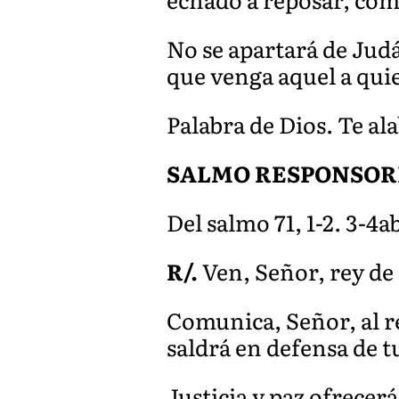
No se apartará de Judá
que venga aquel a quie
Palabra de Dios. Te a
SALMO RESPONSOR
Del salmo 71, 1-2. 3-4ab
R/.
Ven, Señor, rey de j
Comunica, Señor, al rey 
saldrá en defensa de t
Justicia y paz ofrecerá