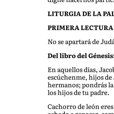
LITURGIA DE LA P
PRIMERA LECTURA
No se apartará de Judá
Del libro del Génesis:
En aquellos días, Jacob
escúchenme, hijos de J
hermanos; pondrás la 
los hijos de tu padre.
Cachorro de león eres,
echado a reposar, com