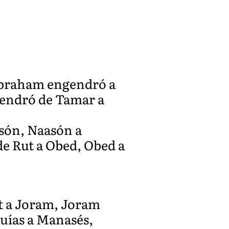
 Abraham engendró a
ngendró de Tamar a
són, Naasón a
e Rut a Obed, Obed a
at a Joram, Joram
quías a Manasés,