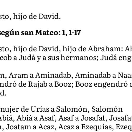
to, hijo de David.
egún san Mateo: 1, 1-17
sto, hijo de David, hijo de Abraham:
Jacob a Judá y a sus hermanos; Judá e
m, Aram a Aminadab, Aminadab a Naa
dró de Rajab a Booz; Booz engendró d
id.
 mujer de Urías a Salomón, Salomón
iá, Abiá a Asaf, Asaf a Josafat, Josaf
m, Joatam a Acaz, Acaz a Ezequías, Eze