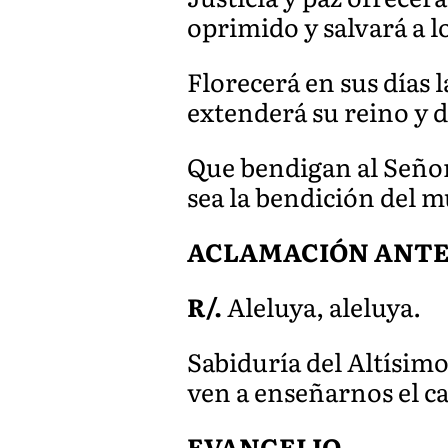
oprimido y salvará a l
Florecerá en sus días l
extenderá su reino y d
Que bendigan al Señor
sea la bendición del 
ACLAMACIÓN ANTE
R/.
Aleluya, aleluya.
Sabiduría del Altísimo
ven a enseñarnos el c
EVANGELIO