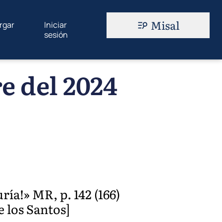
Misal
rgar
Iniciar
sesión
e del 2024
ía!» MR, p. 142 (166)
e los Santos]