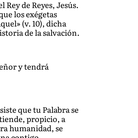
el Rey de Reyes, Jesús.
 que los exégetas
quel» (v. 10), dicha
storia de la salvación.
Señor y tendrá
iste que tu Palabra se
iende, propicio, a
stra humanidad, se
eina contigo…