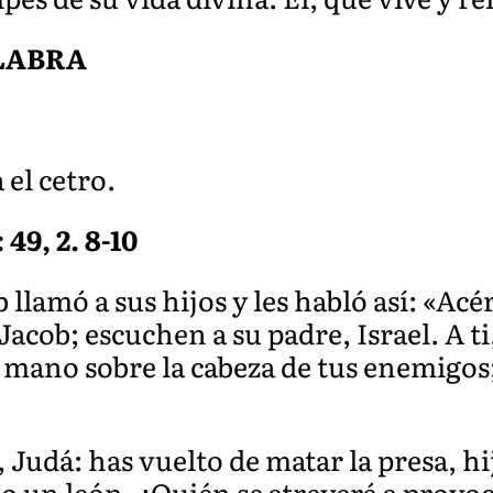
ALABRA
 el cetro.
 49, 2. 8-10
 llamó a sus hijos y les habló así: «Ac
acob; escuchen a su padre, Israel. A ti
mano sobre la cabeza de tus enemigos; 
 Judá: has vuelto de matar la presa, hi
o un león. ¿Quién se atreverá a provo