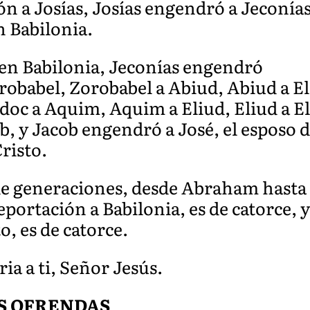
a Josías, Josías engendró a Jeconías
n Babilonia.
 en Babilonia, Jeconías engendró
 Zorobabel, Zorobabel a Abiud, Abiud a 
doc a Aquim, Aquim a Eliud, Eliud a El
, y Jacob engendró a José, el esposo d
risto.
de generaciones, desde Abraham hasta D
eportación a Babilonia, es de catorce, 
o, es de catorce.
ria a ti, Señor Jesús.
S OFRENDAS