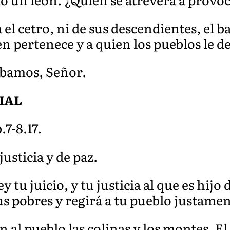
 el cetro, ni de sus descendientes, el 
n pertenece y a quien los pueblos le d
labamos, Señor.
IAL
.7-8.17.
usticia y de paz.
tu juicio, y tu justicia al que es hijo d
us pobres y regirá a tu pueblo justame
n al pueblo las colinas y los montes. El 