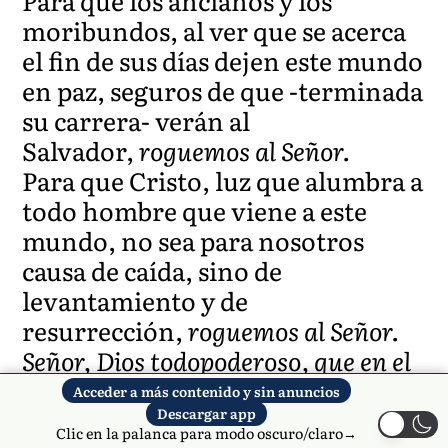
Para que los ancianos y los
moribundos, al ver que se acerca
el fin de sus días dejen este mundo
en paz, seguros de que -terminada
su carrera- verán al
Salvador,
roguemos al Señor.
Para que Cristo, luz que alumbra a
todo hombre que viene a este
mundo, no sea para nosotros
causa de caída, sino de
levantamiento y de
resurrección,
roguemos al Señor.
Señor, Dios todopoderoso, que en el
final de su camino- realizaste los
Acceder a más contenido y sin anuncios
deseos santos de los ancianos
Descargar app
Clic en la palanca para modo oscuro/claro→