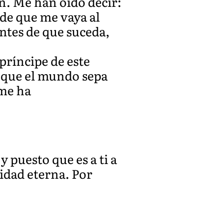
n. Me han oído decir:
 de que me vaya al
antes de que suceda,
príncipe de este
o que el mundo sepa
 me ha
y puesto que es a ti a
cidad eterna. Por