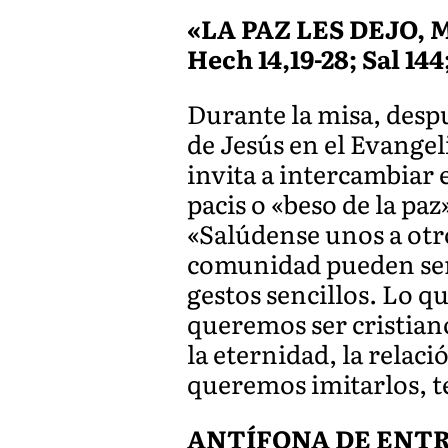
«LA PAZ LES DEJO, 
Hech 14,19-28; Sal 144;
Durante la misa, despu
de Jesús en el Evangeli
invita a intercambiar 
pacis o «beso de la pa
«Salúdense unos a otro
comunidad pueden ser 
gestos sencillos. Lo q
queremos ser cristiano
la eternidad, la relaci
queremos imitarlos, t
ANTÍFONA DE ENTRADA