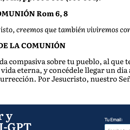
OMUNIÓN Rom 6, 8
isto, creemos que también viviremos con 
DE LA COMUNIÓN
ada compasiva sobre tu pueblo, al que 
vida eterna, y concédele llegar un día a
surrección. Por Jesucristo, nuestro Se
r y
Tu Email:
I-GPT