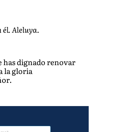
él. Aleluya.
te has dignado renovar
 la gloria
ñor.