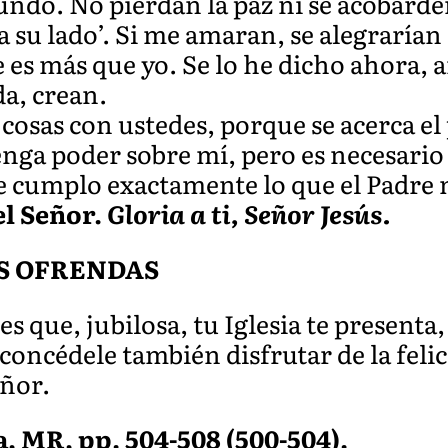
undo. No pierdan la paz ni se acobarde
a su lado’. Si me amaran, se alegrarían
 es más que yo. Se lo he dicho ahora, 
a, crean.
osas con ustedes, porque se acerca el 
enga poder sobre mí, pero es necesari
e cumplo exactamente lo que el Padre
el Señor.
Gloria a ti, Señor Jesús.
S OFRENDAS
s que, jubilosa, tu Iglesia te presenta, 
 concédele también disfrutar de la feli
eñor.
, MR, pp. 504-508 (500-504).