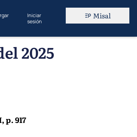
Misal
rgar
Iniciar
sesión
del 2025
, p. 917