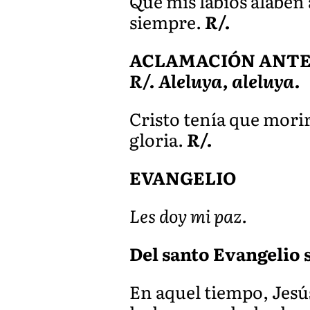
Que mis labios alaben 
siempre.
R/.
ACLAMACIÓN ANTES D
R/. Aleluya, aleluya.
Cristo tenía que morir
gloria.
R/.
EVANGELIO
Les doy mi paz.
Del santo Evangelio s
En aquel tiempo, Jesús 