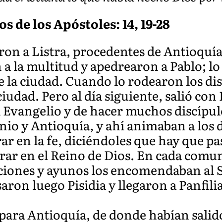
s de los Apóstoles: 14, 19-28
aron a Listra, procedentes de Antioquía
 a la multitud y apedrearon a Pablo; l
e la ciudad. Cuando lo rodearon los dis
 ciudad. Pero al día siguiente, salió co
l Evangelio y de hacer muchos discípul
onio y Antioquía, y ahí animaban a los d
ar en la fe, diciéndoles que hay que p
trar en el Reino de Dios. En cada com
aciones y ayunos los encomendaban al 
aron luego Pisidia y llegaron a Panfili
para Antioquía, de donde habían salido