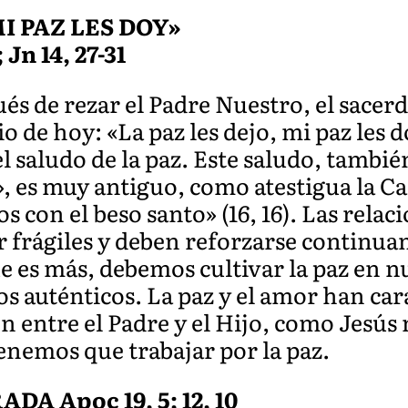
MI PAZ LES DOY»
 Jn 14, 27-31
és de rezar el Padre Nuestro, el sacerd
o de hoy: «La paz les dejo, mi paz les d
el saludo de la paz. Este saludo, tambi
z», es muy antiguo, como atestigua la C
s con el beso santo» (16, 16). Las rela
frágiles y deben reforzarse continua
ue es más, debemos cultivar la paz en 
s auténticos. La paz y el amor han car
ón entre el Padre y el Hijo, como Jesús
enemos que trabajar por la paz.
 Apoc 19, 5; 12, 10