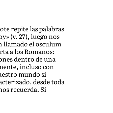
ote repite las palabras
oy» (v. 27), luego nos
én llamado el osculum
arta a los Romanos:
ciones dentro de una
mente, incluso con
nuestro mundo si
acterizado, desde toda
 nos recuerda. Si