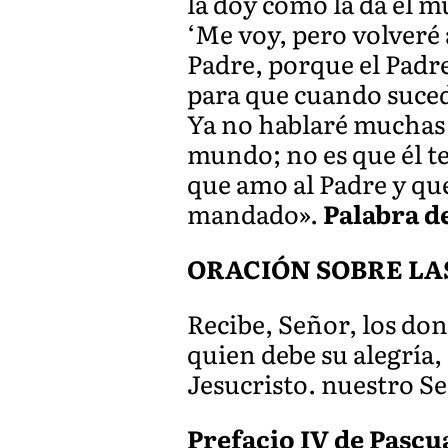
la doy como la da el m
‘Me voy, pero volveré 
Padre, porque el Padre
para que cuando suced
Ya no hablaré muchas c
mundo; no es que él t
que amo al Padre y qu
mandado».
Palabra d
ORACIÓN SOBRE LA
Recibe, Señor, los done
quien debe su alegría,
Jesucristo. nuestro S
Prefacio IV de Pascua