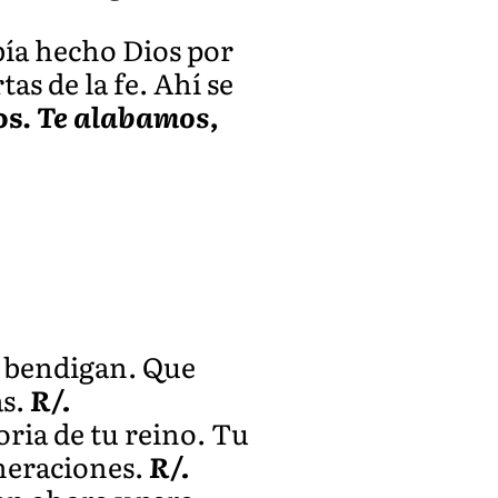
bía hecho Dios por
as de la fe. Ahí se
os.
Te alabamos,
te bendigan. Que
as.
R/.
oria de tu reino. Tu
eneraciones.
R/.