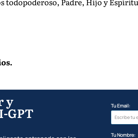
os todopoderoso, Padre, Hijo y Espírit
ios.
r y
Tu Email:
I-GPT
Tu Nombre: