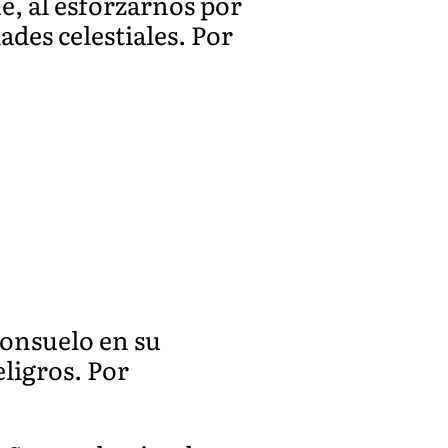
e, al esforzarnos por
des celestiales. Por
 consuelo en su
eligros. Por