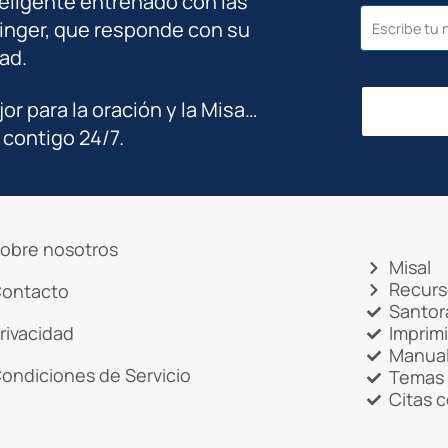
teligente entrenado con las
inger, que responde con su
ad.
jor para la oración y la Misa…
 contigo 24/7.
obre nosotros
Misal
Recurs
ontacto
Santor
rivacidad
Imprim
Manual
ondiciones de Servicio
Temas 
Citas 