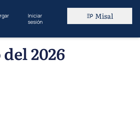
Misal
rgar
Iniciar
sesión
 del 2026