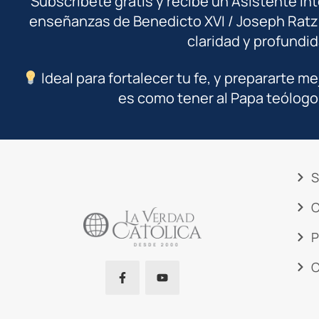
Subscríbete gratis y recibe un Asistente In
enseñanzas de Benedicto XVI / Joseph Ratz
claridad y profundid
Ideal para fortalecer tu fe, y prepararte me
es como tener al Papa teólogo
S
C
P
C