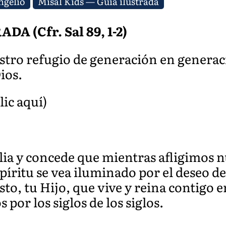
ngelio
Misal Kids — Guía ilustrada
 (Cfr. Sal 89, 1-2)
estro refugio de generación en genera
ios.
lic aquí)
lia y concede que mientras afligimos 
íritu se vea iluminado por el deseo de 
to, tu Hijo, que vive y reina contigo e
 por los siglos de los siglos.